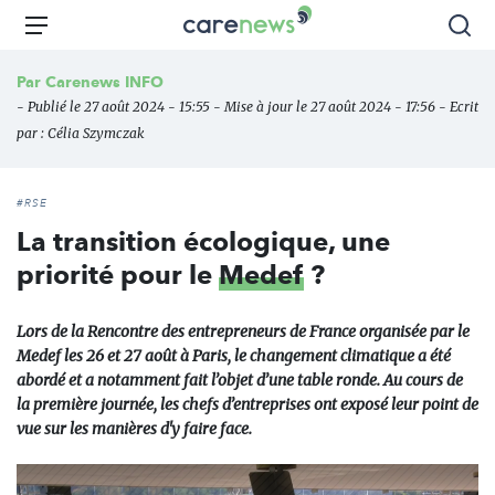
Aller
Carenews,
Menu
Rec
au
Le
contenu
média
Par
Carenews INFO
principal
des
- Publié le 27 août 2024 - 15:55 - Mise à jour le 27 août 2024 - 17:56 - Ecrit
acteurs
par :
Célia Szymczak
de
l'engagement
#RSE
La transition écologique, une
priorité pour le
Medef
?
Lors de la Rencontre des entrepreneurs de France organisée par le
Medef les 26 et 27 août à Paris, le changement climatique a été
abordé et a notamment fait l’objet d’une table ronde. Au cours de
la première journée, les chefs d’entreprises ont exposé leur point de
vue sur les manières d'y faire face.