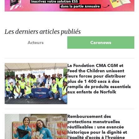
Les derniers articles publiés
Acteurs
Carenews
La Fondation CMA CGM et
Feed the Children unissent
leurs forces pour distribuer
plus de 1 400 sacs à dos
remplis de produits essentiels
aux enfants de Norfolk
Remboursement des
protections menstruelles
réutilisables : une avancée
historique pour la dignité et
l’égalité d’accès à l’hygiène