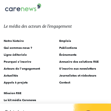
Carenews,
sur:
Le
média
des
Le média
des acteurs
de l'engagement
acteurs
de
Notre histoire
Emplois
l'engagement
Qui sommes-nous ?
Publications
Ligne éditoriale
Évènements
Pourquoi s'inscrire
Annuaire des solutions RSE
Acteurs de l'engagement
S'inscrire aux newsletters
Actualités
Journalistes et rédacteurs
Appels à projets
Contact
Mission RSE
Le kit média Carenews
Groupe AEF