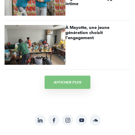
intime
À Mayotte, une jeune
génération choisit
l'engagement
AFFICHER PLUS
LinkedIn
Facebook
Instagram
YouTube
Soundcloud
Suivez-
nous