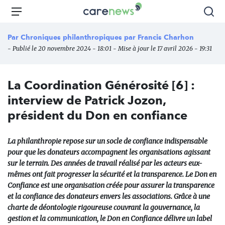
Aller
Carenews,
Menu
Rec
au
Le
contenu
média
Par
Chroniques philanthropiques par Francis Charhon
principal
des
- Publié le 20 novembre 2024 - 18:01 - Mise à jour le 17 avril 2026 - 19:31
acteurs
de
l'engagement
La Coordination Générosité [6] :
interview de Patrick Jozon,
président du Don en confiance
La philanthropie repose sur un socle de confiance indispensable
pour que les donateurs accompagnent les organisations agissant
sur le terrain. Des années de travail réalisé par les acteurs eux-
mêmes ont fait progresser la sécurité et la transparence. Le Don en
Confiance est une organisation créée pour assurer la transparence
et la confiance des donateurs envers les associations. Grâce à une
charte de déontologie rigoureuse couvrant la gouvernance, la
gestion et la communication, le Don en Confiance délivre un label