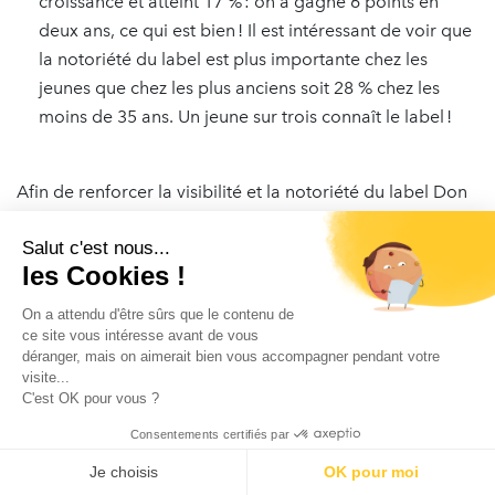
croissance et atteint 17 % : on a gagné 6 points en
deux ans, ce qui est bien ! Il est intéressant de voir que
la notoriété du label est plus importante chez les
jeunes que chez les plus anciens soit 28 % chez les
moins de 35 ans. Un jeune sur trois connaît le label !
Afin de renforcer la visibilité et la notoriété du label Don
en Confiance auprès du grand public, nous avons
Salut c'est nous...
procédé à une modernisation du label. La
baseline
de
les Cookies !
notre label « Vous donnez. Il vous rassure » s’adresse
directement aux donateurs et leur permet d’en saisir
On a attendu d'être sûrs que le contenu de
instantanément l’utilité. Nous travaillons également sur la
ce site vous intéresse avant de vous
déranger, mais on aimerait bien vous accompagner pendant votre
refonte de notre site internet, qui incarnera les valeurs du
visite...
Don en Confiance : proximité, dynamisme, transparence,
C'est OK pour vous ?
accompagnement et impact social positif.
Consentements certifiés par
Je terminerai en remerciant tous nos bénévoles, salariés
Je choisis
OK pour moi