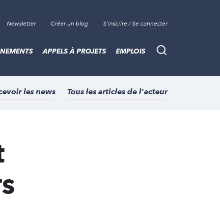
Newsletter
Créer un blog
S'inscrire / Se connecter
ÈNEMENTS
APPELS À PROJETS
EMPLOIS
Recherche
cevoir les news
Tous les articles de l'acteur
t
rs