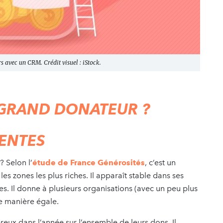
s avec un CRM. Crédit visuel : iStock.
 GRAND DONATEUR ?
TENTES
? Selon l’
étude de France Générosités
, c’est un
s zones les plus riches. Il apparaît stable dans ses
ies. Il donne à plusieurs organisations (avec un peu plus
e manière égale.
éreux dans l’année sur l’ensemble de leurs dons. Il