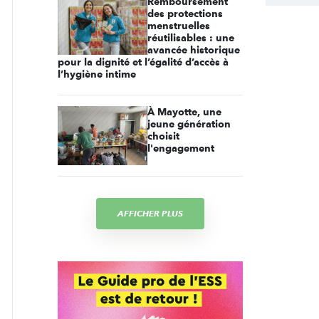
Remboursement
des protections
menstruelles
réutilisables : une
avancée historique
pour la dignité et l’égalité d’accès à
l’hygiène intime
À Mayotte, une
jeune génération
choisit
l'engagement
AFFICHER PLUS