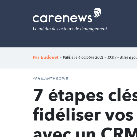
Aller
au
Carenews,
contenu
Le
principal
média
des
acteurs
de
l'engagement
Par
Eudonet
- Publié le 4 octobre 2021 - 10:07 - Mise à jo
#PHILANTHROPIE
7 étapes clé
fidéliser vo
avec un CR