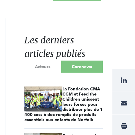
Les derniers
articles publiés
Acteurs
Carenews
La Fondation CMA
CGM et Feed the
Children unissent
leurs forces pour
distribuer plus de 1
400 sacs à dos remplis de produits
essentiels aux enfants de Norfolk