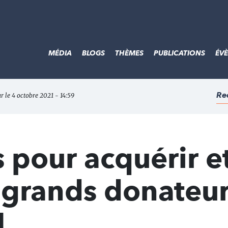
MÉDIA
BLOGS
THÈMES
PUBLICATIONS
ÉV
Re
ur le 4 octobre 2021 - 14:59
s pour acquérir e
s grands donateu
M