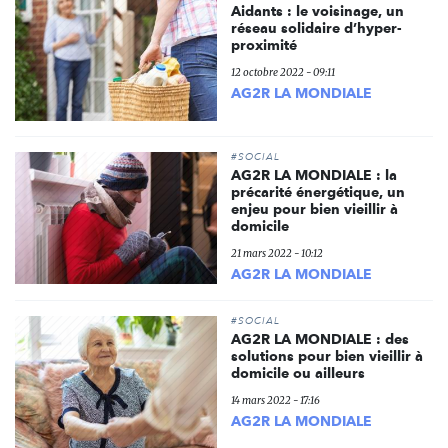
Aidants : le voisinage, un
réseau solidaire d’hyper-
proximité
12 octobre 2022 - 09:11
AG2R LA MONDIALE
#SOCIAL
AG2R LA MONDIALE : la
précarité énergétique, un
enjeu pour bien vieillir à
domicile
21 mars 2022 - 10:12
AG2R LA MONDIALE
#SOCIAL
AG2R LA MONDIALE : des
solutions pour bien vieillir à
domicile ou ailleurs
14 mars 2022 - 17:16
AG2R LA MONDIALE