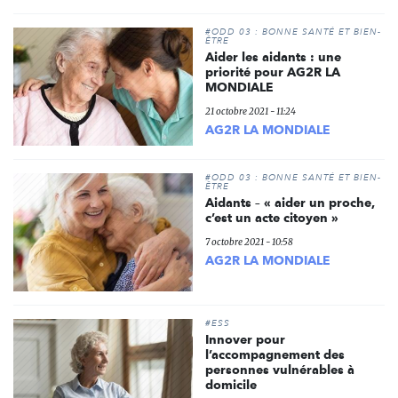
#ODD 03 : BONNE SANTÉ ET BIEN-
ÊTRE
Aider les aidants : une
priorité pour AG2R LA
MONDIALE
21 octobre 2021 - 11:24
AG2R LA MONDIALE
#ODD 03 : BONNE SANTÉ ET BIEN-
ÊTRE
Aidants – « aider un proche,
c’est un acte citoyen »
7 octobre 2021 - 10:58
AG2R LA MONDIALE
#ESS
Innover pour
l’accompagnement des
personnes vulnérables à
domicile