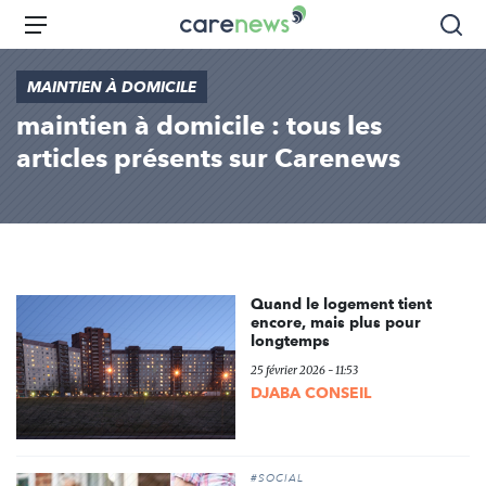
Aller
Carenews,
Menu
Rec
au
Le
contenu
média
MAINTIEN À DOMICILE
principal
des
maintien à domicile : tous les
acteurs
de
articles présents sur Carenews
l'engagement
Quand le logement tient
encore, mais plus pour
longtemps
25 février 2026 - 11:53
DJABA CONSEIL
#SOCIAL