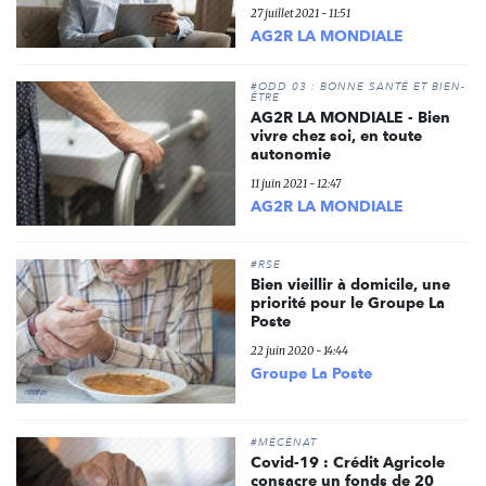
27 juillet 2021 - 11:51
AG2R LA MONDIALE
#ODD 03 : BONNE SANTÉ ET BIEN-
ÊTRE
AG2R LA MONDIALE - Bien
vivre chez soi, en toute
autonomie
11 juin 2021 - 12:47
AG2R LA MONDIALE
#RSE
Bien vieillir à domicile, une
priorité pour le Groupe La
Poste
22 juin 2020 - 14:44
Groupe La Poste
#MÉCÉNAT
Covid-19 : Crédit Agricole
consacre un fonds de 20