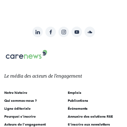
LinkedIn
Facebook
Instagram
YouTube
Soundcloud
Suivez-
nous
Carenews,
sur:
Le
média
des
Le média
des acteurs
de l'engagement
acteurs
de
Notre histoire
Emplois
l'engagement
Qui sommes-nous ?
Publications
Ligne éditoriale
Évènements
Pourquoi s'inscrire
Annuaire des solutions RSE
Acteurs de l'engagement
S'inscrire aux newsletters