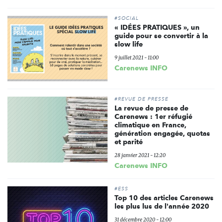
#SOCIAL
« IDÉES PRATIQUES », un
guide pour se convertir à la
slow life
9 juillet 2021 - 11:00
Carenews INFO
#REVUE DE PRESSE
La revue de presse de
Carenews : 1er réfugié
climatique en France,
génération engagée, quotas
et parité
28 janvier 2021 - 12:20
Carenews INFO
#ESS
Top 10 des articles Carenews
les plus lus de l'année 2020
31 décembre 2020 - 12:00