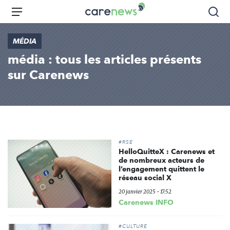
Aller
Carenews,
Menu
Rec
au
Le
contenu
média
MÉDIA
principal
des
média : tous les articles présents
acteurs
de
sur Carenews
l'engagement
#RSE
HelloQuitteX : Carenews et
de nombreux acteurs de
l’engagement quittent le
réseau social X
20 janvier 2025 - 17:52
Carenews INFO
#CULTURE