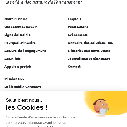
Le média
des acteurs
de l'engagement
acteurs
de
Notre histoire
Emplois
l'engagement
Qui sommes-nous ?
Publications
Ligne éditoriale
Évènements
Pourquoi s'inscrire
Annuaire des solutions RSE
Acteurs de l'engagement
S'inscrire aux newsletters
Actualités
Journalistes et rédacteurs
Appels à projets
Contact
Mission RSE
Le kit média Carenews
Groupe AEF
Salut c'est nous...
AEF info
les Cookies !
Novethic
On a attendu d'être sûrs que le contenu de
PRODURABLE
ce site vous intéresse avant de vous
Inclusiv Day