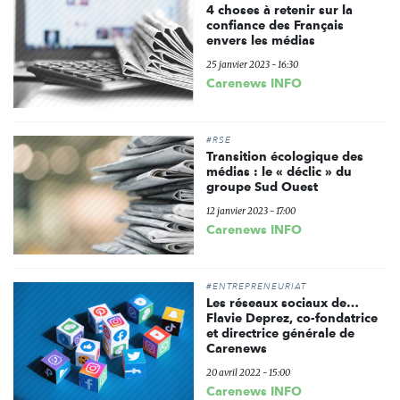
4 choses à retenir sur la
confiance des Français
envers les médias
25 janvier 2023 - 16:30
Carenews INFO
#RSE
Transition écologique des
médias : le « déclic » du
groupe Sud Ouest
12 janvier 2023 - 17:00
Carenews INFO
#ENTREPRENEURIAT
Les réseaux sociaux de…
Flavie Deprez, co-fondatrice
et directrice générale de
Carenews
20 avril 2022 - 15:00
Carenews INFO