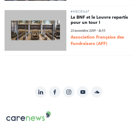
#MÉCÉNAT
La BNF et le Louvre repartis
pour un tour !
21 novembre 2019 - 14:55
Association Française des
Fundraisers (AFF)
LinkedIn
Facebook
Instagram
YouTube
Soundcloud
Suivez-
nous
Carenews,
sur:
Le
média
des