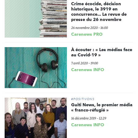
Crime écocide, décision
historique, le 3919 en
concurrence... La revue de
presse du 26 novembre
26 novembre 2020 - 16:00
Carenews PRO
À écouter : « Les médias face
au Covid-19 »
7 avril 2020 - 19:00
Carenews INFO
#POSITIVONS
Guiti News, le premier média
« franco-réfugié »
16 décembre 2019 - 12:29
Carenews INFO