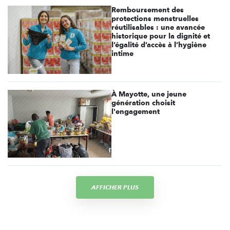
Remboursement des
protections menstruelles
réutilisables : une avancée
historique pour la dignité et
l’égalité d’accès à l’hygiène
intime
À Mayotte, une jeune
génération choisit
l'engagement
AFFICHER PLUS