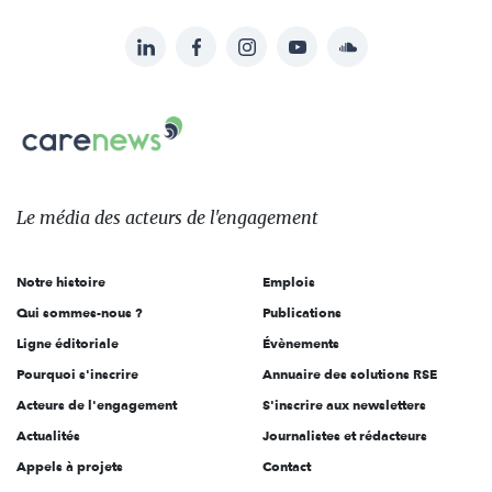
LinkedIn
Facebook
Instagram
YouTube
Soundcloud
Suivez-
nous
Carenews,
sur:
Le
média
des
Le média
des acteurs
de l'engagement
acteurs
de
Notre histoire
Emplois
l'engagement
Qui sommes-nous ?
Publications
Ligne éditoriale
Évènements
Pourquoi s'inscrire
Annuaire des solutions RSE
Acteurs de l'engagement
S'inscrire aux newsletters
Actualités
Journalistes et rédacteurs
Appels à projets
Contact