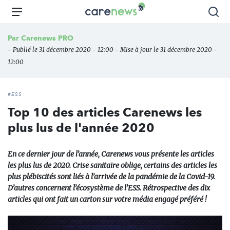
Aller
Carenews,
Menu
Rec
au
Le
contenu
média
Par
Carenews PRO
principal
des
- Publié le 31 décembre 2020 - 12:00 - Mise à jour le 31 décembre 2020 -
acteurs
12:00
de
l'engagement
#ESS
Top 10 des articles Carenews les
plus lus de l'année 2020
En ce dernier jour de l’année, Carenews vous présente les articles
les plus lus de 2020. Crise sanitaire oblige, certains des articles les
plus plébiscités sont liés à l’arrivée de la pandémie de la Covid-19.
D’autres concernent l’écosystème de l’ESS. Rétrospective des dix
articles qui ont fait un carton sur votre média engagé préféré !