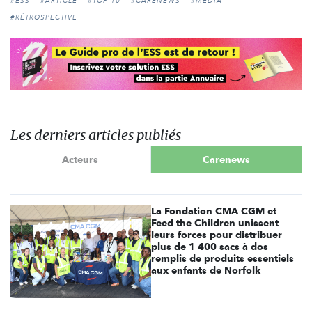
#ESS
#ARTICLE
#TOP 10
#CARENEWS
#MÉDIA
#RÉTROSPECTIVE
Les derniers articles publiés
Acteurs
Carenews
La Fondation CMA CGM et
Feed the Children unissent
leurs forces pour distribuer
plus de 1 400 sacs à dos
remplis de produits essentiels
aux enfants de Norfolk