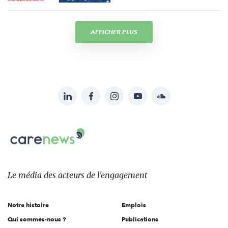
AFFICHER PLUS
LinkedIn
Facebook
Instagram
YouTube
Soundcloud
Suivez-
nous
Carenews,
sur:
Le
média
des
Le média
des acteurs
de l'engagement
acteurs
de
Notre histoire
Emplois
l'engagement
Qui sommes-nous ?
Publications