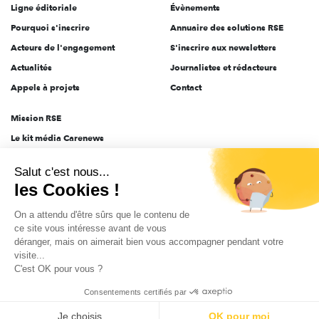
Ligne éditoriale
Évènements
Pourquoi s'inscrire
Annuaire des solutions RSE
Acteurs de l'engagement
S'inscrire aux newsletters
Actualités
Journalistes et rédacteurs
Appels à projets
Contact
Mission RSE
Le kit média Carenews
Groupe AEF
Salut c'est nous...
AEF info
les Cookies !
Novethic
On a attendu d'être sûrs que le contenu de
PRODURABLE
ce site vous intéresse avant de vous
Inclusiv Day
déranger, mais on aimerait bien vous accompagner pendant votre
visite...
C'est OK pour vous ?
CGV
Données personnelles
Mentions légales
2025-2026 Tout droits réservés
Consentements certifiés par
Je choisis
OK pour moi