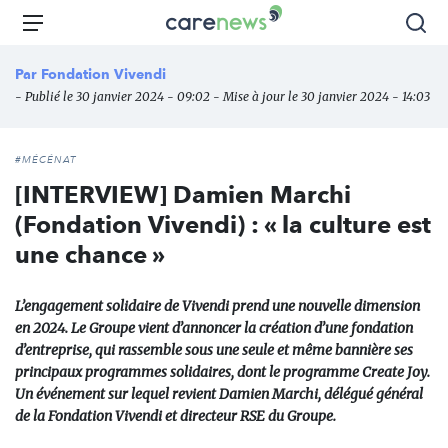
Aller
Carenews,
Menu
Rec
au
Le
contenu
média
Par
Fondation Vivendi
principal
des
- Publié le 30 janvier 2024 - 09:02 - Mise à jour le 30 janvier 2024 - 14:03
acteurs
de
l'engagement
#MÉCÉNAT
[INTERVIEW] Damien Marchi
(Fondation Vivendi) : « la culture est
une chance »
L’engagement solidaire de Vivendi prend une nouvelle dimension
en 2024. Le Groupe vient d’annoncer la création d’une fondation
d’entreprise, qui rassemble sous une seule et même bannière ses
principaux programmes solidaires, dont le programme Create Joy.
Un événement sur lequel revient Damien Marchi, délégué général
de la Fondation Vivendi et directeur RSE du Groupe.