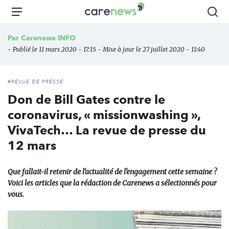
Aller
Carenews,
Menu
Rec
au
Le
contenu
média
Par
Carenews INFO
principal
des
- Publié le 11 mars 2020 - 17:15 - Mise à jour le 27 juillet 2020 - 11:40
acteurs
de
l'engagement
#REVUE DE PRESSE
Don de Bill Gates contre le
coronavirus, « missionwashing »,
VivaTech… La revue de presse du
12 mars
Que fallait-il retenir de l'actualité de l'engagement cette semaine ?
Voici les articles que la rédaction de Carenews a sélectionnés pour
vous.