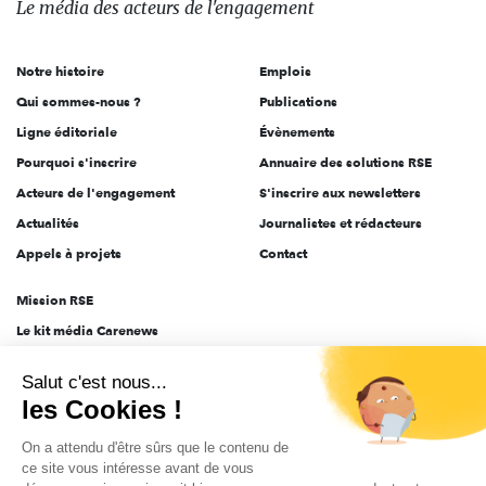
Le média
des acteurs
de l'engagement
acteurs
de
Notre histoire
Emplois
l'engagement
Qui sommes-nous ?
Publications
Ligne éditoriale
Évènements
Pourquoi s'inscrire
Annuaire des solutions RSE
Acteurs de l'engagement
S'inscrire aux newsletters
Actualités
Journalistes et rédacteurs
Appels à projets
Contact
Mission RSE
Le kit média Carenews
Groupe AEF
Salut c'est nous...
AEF info
les Cookies !
Novethic
On a attendu d'être sûrs que le contenu de
PRODURABLE
ce site vous intéresse avant de vous
Inclusiv Day