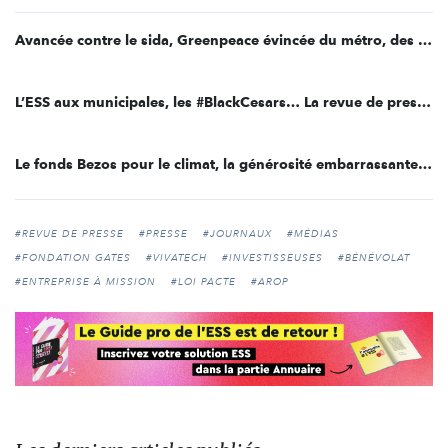
Avancée contre le sida, Greenpeace évincée du métro, des multinationales épinglées… La revue de presse du 6 mars
L’ESS aux municipales, les #BlackCesars… La revue de presse du 24 février
Le fonds Bezos pour le climat, la générosité embarrassante de l’industrie pornographique… La revue de presse du 21 février
#REVUE DE PRESSE
#PRESSE
#JOURNAUX
#MÉDIAS
#FONDATION GATES
#VIVATECH
#INVESTISSEUSES
#BÉNÉVOLAT
#ENTREPRISE À MISSION
#LOI PACTE
#AROP