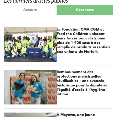
Les derniers articles publiés
Acteurs
Carenews
La Fondation CMA CGM et
Feed the Children unissent
leurs forces pour distribuer
plus de 1 400 sacs à dos
remplis de produits essentiels
aux enfants de Norfolk
Remboursement des
protections menstruelles
réutilisables : une avancée
historique pour la dignité et
l’égalité d’accès à l’hygiène
intime
À Mayotte, une jeune