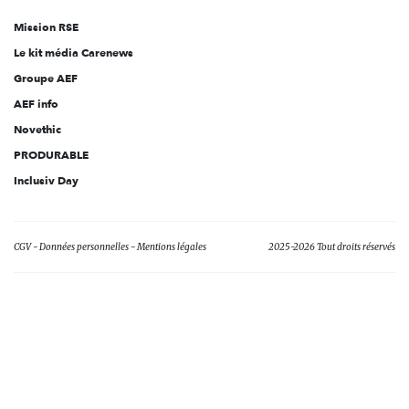
Mission RSE
Le kit média Carenews
Groupe AEF
AEF info
Novethic
PRODURABLE
Inclusiv Day
CGV
Données personnelles
Mentions légales
2025-2026 Tout droits réservés