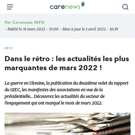
Aller
Carenews,
Menu
Rec
au
Le
contenu
média
Par
Carenews INFO
principal
des
- Publié le 31 mars 2022 - 15:00 - Mise à jour le 1 avril 2022 - 16:39
acteurs
de
l'engagement
#ESS
Dans le rétro : les actualités les plus
marquantes de mars 2022 !
La guerre en Ukraine, la publication du deuxième volet du rapport
du GIEC, les manifestes des associations en vue de la
présidentielle... Découvrez les actualités du secteur de
l’engagement qui ont marqué le mois de mars 2022.