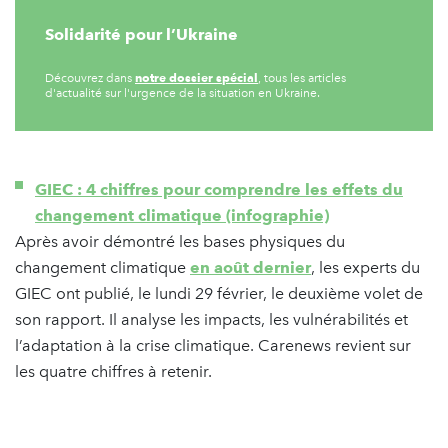
Solidarité pour l’Ukraine
notre dossier spécial
Découvrez dans
, tous les articles
d'actualité sur l'urgence de la situation en Ukraine.
GIEC : 4 chiffres pour comprendre les effets du
changement climatique (infographie)
Après avoir démontré les bases physiques du
changement climatique
en août dernier
, les experts du
GIEC ont publié, le lundi 29 février, le deuxième volet de
son rapport. Il analyse les impacts, les vulnérabilités et
l’adaptation à la crise climatique. Carenews revient sur
les quatre chiffres à retenir.