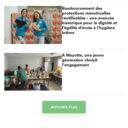
Remboursement des
protections menstruelles
réutilisables : une avancée
historique pour la dignité et
l’égalité d’accès à l’hygiène
intime
À Mayotte, une jeune
génération choisit
l'engagement
AFFICHER PLUS