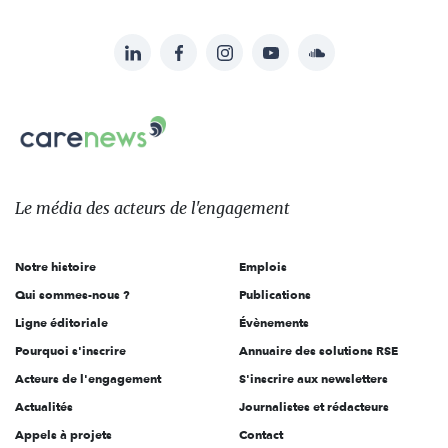
LinkedIn
Facebook
Instagram
YouTube
Soundcloud
Suivez-
nous
Carenews,
sur:
Le
média
des
Le média
des acteurs
de l'engagement
acteurs
de
Notre histoire
Emplois
l'engagement
Qui sommes-nous ?
Publications
Ligne éditoriale
Évènements
Pourquoi s'inscrire
Annuaire des solutions RSE
Acteurs de l'engagement
S'inscrire aux newsletters
Actualités
Journalistes et rédacteurs
Appels à projets
Contact