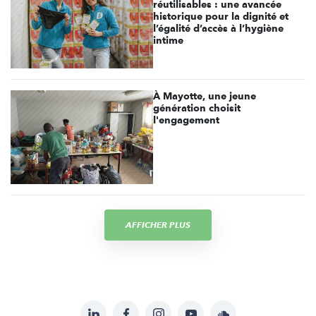
réutilisables : une avancée
historique pour la dignité et
l’égalité d’accès à l’hygiène
intime
À Mayotte, une jeune
génération choisit
l'engagement
AFFICHER PLUS
LinkedIn
Facebook
Instagram
YouTube
Soundcloud
Suivez-