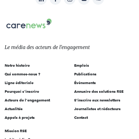
nous
Carenews,
sur:
Le
média
des
Le média
des acteurs
de l'engagement
acteurs
de
Notre histoire
Emplois
l'engagement
Qui sommes-nous ?
Publications
Ligne éditoriale
Évènements
Pourquoi s'inscrire
Annuaire des solutions RSE
Acteurs de l'engagement
S'inscrire aux newsletters
Actualités
Journalistes et rédacteurs
Appels à projets
Contact
Mission RSE