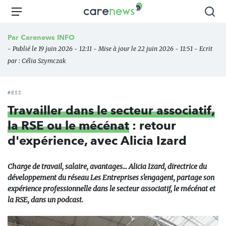
Aller
Carenews,
Menu
Rec
au
Le
contenu
média
Par
Carenews INFO
principal
des
- Publié le 19 juin 2026 - 12:11 - Mise à jour le 22 juin 2026 - 11:51 - Ecrit
acteurs
par :
Célia Szymczak
de
l'engagement
#ESS
Travailler dans le secteur associatif,
la RSE ou le mécénat
: retour
d'expérience, avec Alicia Izard
Charge de travail, salaire, avantages... Alicia Izard, directrice du
développement du réseau Les Entreprises s'engagent, partage son
expérience professionnelle dans le secteur associatif, le mécénat et
la RSE, dans un podcast.