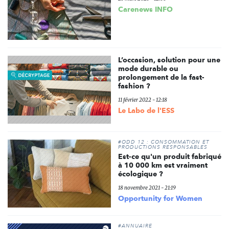
Carenews INFO
L’occasion, solution pour une
mode durable ou
prolongement de la fast-
fashion ?
11 février 2022 - 12:18
Le Labo de l'ESS
#ODD 12 : CONSOMMATION ET
PRODUCTIONS RESPONSABLES
Est-ce qu'un produit fabriqué
à 10 000 km est vraiment
écologique ?
18 novembre 2021 - 21:19
Opportunity for Women
#ANNUAIRE