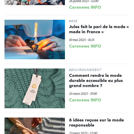
26 juillet 2023 - 12:00
Carenews INFO
#RSE
Jules fait le pari de la mode «
made in France »
10 mai 2023 - 14:13
Carenews INFO
#ENVIRONNEMENT
Comment rendre la mode
durable accessible au plus
grand nombre ?
24 mars 2023 - 17:00
Carenews INFO
6 idées reçues sur la mode
responsable
23 mars 2023 - 12:00