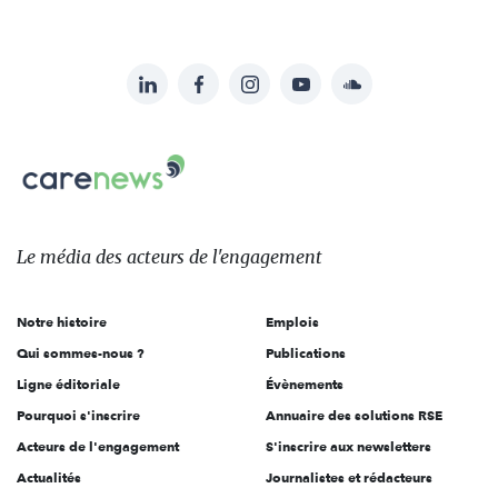
LinkedIn
Facebook
Instagram
YouTube
Soundcloud
Suivez-
nous
Carenews,
sur:
Le
média
des
Le média
des acteurs
de l'engagement
acteurs
de
Notre histoire
Emplois
l'engagement
Qui sommes-nous ?
Publications
Ligne éditoriale
Évènements
Pourquoi s'inscrire
Annuaire des solutions RSE
Acteurs de l'engagement
S'inscrire aux newsletters
Actualités
Journalistes et rédacteurs