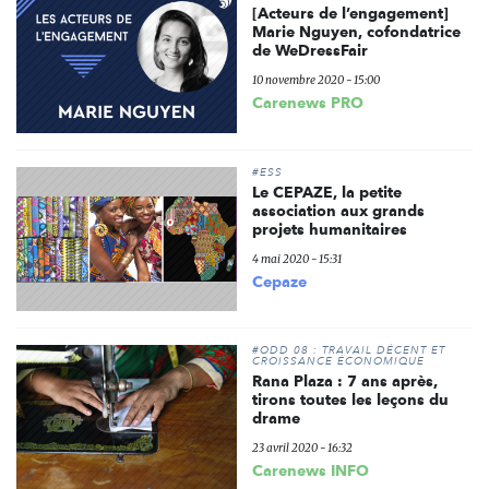
[Acteurs de l’engagement]
Marie Nguyen, cofondatrice
de WeDressFair
10 novembre 2020 - 15:00
Carenews PRO
#ESS
Le CEPAZE, la petite
association aux grands
projets humanitaires
4 mai 2020 - 15:31
Cepaze
#ODD 08 : TRAVAIL DÉCENT ET
CROISSANCE ÉCONOMIQUE
Rana Plaza : 7 ans après,
tirons toutes les leçons du
drame
23 avril 2020 - 16:32
Carenews INFO