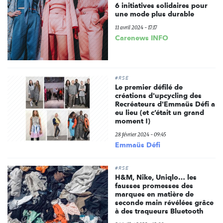
6 initiatives solidaires pour
une mode plus durable
11 avril 2024 - 17:17
Carenews INFO
#RSE
Le premier défilé de
créations d'upcycling des
Recréateurs d'Emmaüs Défi a
eu lieu (et c’était un grand
moment !)
28 février 2024 - 09:45
Emmaüs Défi
#RSE
H&M, Nike, Uniqlo… les
fausses promesses des
marques en matière de
seconde main révélées grâce
à des traqueurs Bluetooth