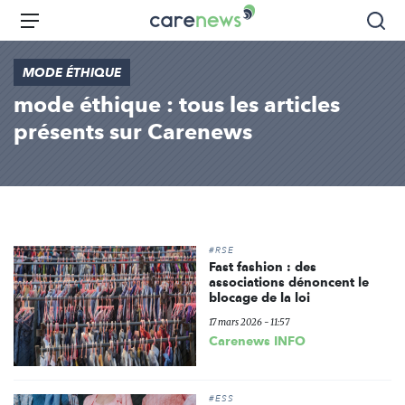
Aller
Carenews,
Menu
Rec
au
Le
contenu
média
MODE ÉTHIQUE
principal
des
mode éthique : tous les articles
acteurs
de
présents sur Carenews
l'engagement
#RSE
Fast fashion : des
associations dénoncent le
blocage de la loi
17 mars 2026 - 11:57
Carenews INFO
#ESS