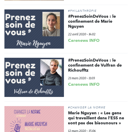
#PHILANTHROPIE
#PrenezSoinDeVous : le
confinement de Marie
Nguyen
22 avril 2020 - 14:02
Carenews INFO
#PrenezSoinDeVous : le
confinement de Vulfran de
Richoufftz
21 mars 2020 - 11:03
Carenews INFO
#CHANGER LA NORME
Marie Nguyen : « Les gens
qui travaillent dans l’ESS ne
sont pas des bisounours »
12 mars 2020 - 15:06