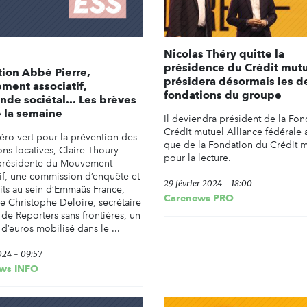
Nicolas Théry quitte la
présidence du Crédit mutue
ion Abbé Pierre,
présidera désormais les d
ent associatif,
fondations du groupe
nde sociétal... Les brèves
 la semaine
Il deviendra président de la Fon
Crédit mutuel Alliance fédérale a
ro vert pour la prévention des
que de la Fondation du Crédit 
ons locatives, Claire Thoury
pour la lecture.
présidente du Mouvement
tif, une commission d’enquête et
29 février 2024 - 18:00
its au sein d’Emmaüs France,
Carenews PRO
e Christophe Deloire, secrétaire
 de Reporters sans frontières, un
 d’euros mobilisé dans le ...
024 - 09:57
ws INFO