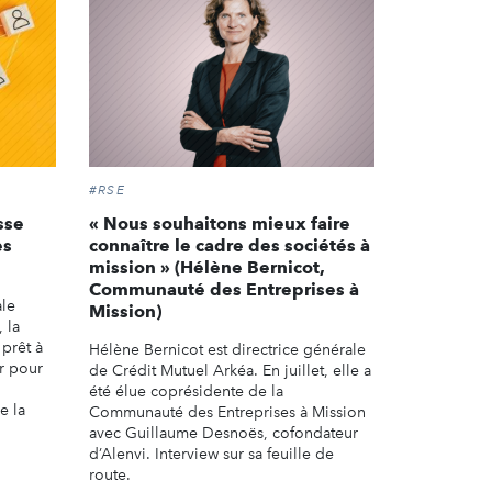
#RSE
sse
« Nous souhaitons mieux faire
es
connaître le cadre des sociétés à
mission » (Hélène Bernicot,
Communauté des Entreprises à
ale
Mission)
 la
 prêt à
Hélène Bernicot est directrice générale
r pour
de Crédit Mutuel Arkéa. En juillet, elle a
été élue coprésidente de la
e la
Communauté des Entreprises à Mission
avec Guillaume Desnoës, cofondateur
d’Alenvi. Interview sur sa feuille de
route.