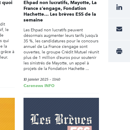
t quoi
Ehpad non lucratifs, Mayotte, La
France s’engage, Fondation
Hachette… Les brèves ESS de la
semaine
dit
f, le
Les Ehpad non lucratifs peuvent
de
désormais augmenter leurs tarifs jusqu’à
s qui
35 %, les candidatures pour le concours
e la
annuel de La France s’engage sont
 grâce à
ouvertes, le groupe Crédit Mutuel réunit
leur.
plus de 1 million d’euros pour soutenir
les sinistrés de Mayotte, un appel à
projets de la Fondation Hachette ...
10 janvier 2025 - 13:40
Carenews INFO