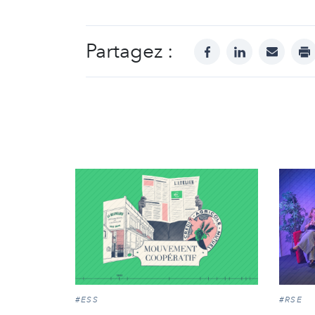
Partagez :
facebook
linkedin
mail
pr
#ESS
#RSE