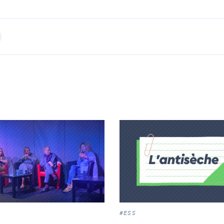
int
#ESS