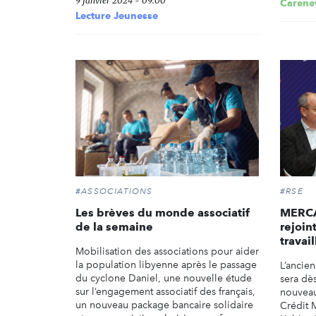
9 janvier 2024 - 09:00
Carene
Lecture Jeunesse
#ASSOCIATIONS
#RSE
Les brèves du monde associatif
MERCA
de la semaine
rejoin
travai
Mobilisation des associations pour aider
la population libyenne après le passage
L’ancie
du cyclone Daniel, une nouvelle étude
sera dès
sur l’engagement associatif des français,
nouveau
un nouveau package bancaire solidaire
Crédit 