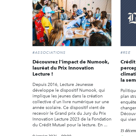
#ASSOCIATIONS
#RSE
Découvrez l'impact de Numook,
Crédit
lauréat du Prix Innovation
perce
Lecture !
clima
la sem
Depuis 2016, Lecture Jeunesse
développe le dispositif Numook, qui
Politiq
implique les jeunes dans la création
plan st
collective d'un livre numérique sur une
enquête
année scolaire. Ce dispositif vient de
changem
recevoir le Grand prix du Jury du Prix
Découvr
Innovation Lecture 2023 de la Fondation
qui vien
du Crédit Mutuel pour la lecture. En ...
15 décem