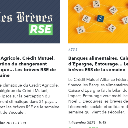
#ESS
 Agricole, Crédit Mutuel,
Banques alimentaires, Cai
ption du changement
d’Epargne, Entourage… L
tique… Les brèves RSE de
brèves ESS de la semaine
aine
Le Crédit Mutuel Alliance Fédér
finance les Banques alimentaires,
ue climatique du Crédit Agricole,
Caisse d’Epargne fait le bilan du
ratégique du Crédit Mutuel,
impact, Entourage veut mobilise
 Ipsos sur la perception du
Noël… Découvrez les brèves de
ent climatique dans 31 pays…
l’économie sociale et solidaire d
ez les brèves RSE de la semaine
semaine qui vient de s’écouler.
t de s’écouler.
1 décembre 2023 - 14:10
bre 2023 - 11:00