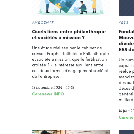
#MÉCÉNAT
#ESS
Quels liens entre philanthropie
Fondat
et sociétés à mission ?
Mouvem
divide
Une étude réalisée par le cabinet de
ESS de
conseil Prophil, intitulée « Philanthropie
et société à mission, quelle fertilisation
Un numé
croisée ? », s’intéresse aux liens entre
expulsi
ces deux formes d’engagement sociétal
réélue 
de l’entreprise.
associa
des aud
13 novembre 2024 - 15:45
décès d
Carenews INFO
général
milliard
14 juin 2
Carene