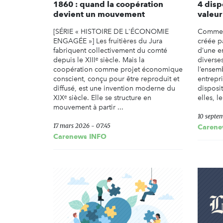
1860 : quand la coopération
4 disp
devient un mouvement
valeur
[SÉRIE « HISTOIRE DE L'ÉCONOMIE
Comment
ENGAGÉE »] Les fruitières du Jura
créée p
fabriquent collectivement du comté
d’une e
depuis le XIIIᵉ siècle. Mais la
diverse
coopération comme projet économique
l’ensemb
conscient, conçu pour être reproduit et
entrepr
diffusé, est une invention moderne du
disposit
XIXᵉ siècle. Elle se structure en
elles, l
mouvement à partir ...
10 septe
17 mars 2026 - 07:45
Carene
Carenews INFO