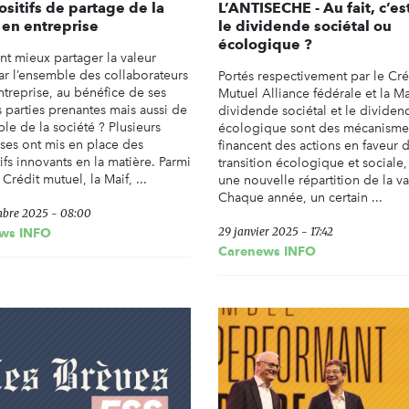
ositifs de partage de la
L’ANTISECHE - Au fait, c’es
 en entreprise
le dividende sociétal ou
écologique ?
 mieux partager la valeur
ar l’ensemble des collaborateurs
Portés respectivement par le Cré
ntreprise, au bénéfice de ses
Mutuel Alliance fédérale et la Mai
s parties prenantes mais aussi de
dividende sociétal et le dividen
le de la société ? Plusieurs
écologique sont des mécanisme
ises ont mis en place des
financent des actions en faveur d
ifs innovants en la matière. Parmi
transition écologique et sociale,
e Crédit mutuel, la Maif, ...
une nouvelle répartition de la va
Chaque année, un certain ...
mbre 2025 - 08:00
29 janvier 2025 - 17:42
ws INFO
Carenews INFO