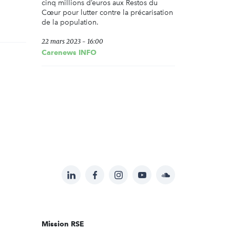
cinq millions d’euros aux Restos du
Cœur pour lutter contre la précarisation
de la population.
22 mars 2023 - 16:00
Carenews INFO
LinkedIn
Facebook
Instagram
YouTube
Soundcloud
Suivez-
nous
sur:
Mission RSE