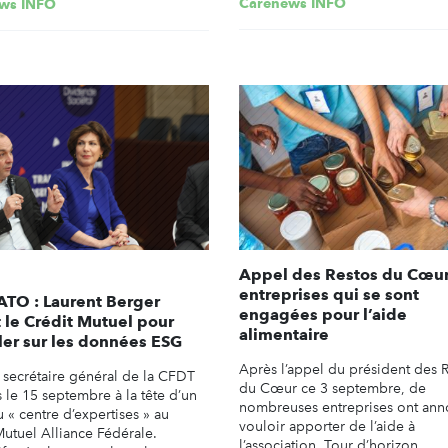
Carenews INFO
ws INFO
Appel des Restos du Cœur 
entreprises qui se sont
TO : Laurent Berger
engagées pour l’aide
t le Crédit Mutuel pour
alimentaire
ller sur les données ESG
Après l’appel du président des 
n secrétaire général de la CFDT
du Cœur ce 3 septembre, de
 le 15 septembre à la tête d’un
nombreuses entreprises ont an
 « centre d’expertises » au
vouloir apporter de l’aide à
Mutuel Alliance Fédérale.
l’association. Tour d’horizon.