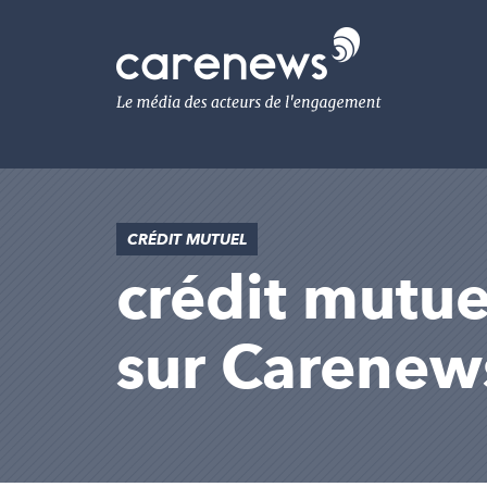
Aller
au
Carenews,
contenu
Le
principal
média
des
acteurs
de
l'engagement
CRÉDIT MUTUEL
crédit mutuel
sur Carenew