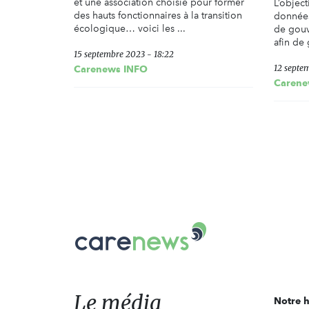
et une association choisie pour former
L’object
des hauts fonctionnaires à la transition
données
écologique… voici les ...
de gouv
afin de 
15 septembre 2023 - 18:22
12 septem
Carenews INFO
Carene
Carenews,
Le
média
des
acteurs
Le média
Notre h