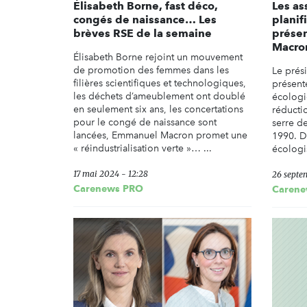
Élisabeth Borne, fast déco,
Les as
congés de naissance… Les
planif
brèves RSE de la semaine
prése
Macro
Élisabeth Borne rejoint un mouvement
de promotion des femmes dans les
Le prés
filières scientifiques et technologiques,
présenté
les déchets d’ameublement ont doublé
écologi
en seulement six ans, les concertations
réducti
pour le congé de naissance sont
serre d
lancées, Emmanuel Macron promet une
1990. D
« réindustrialisation verte »… ...
écologi
17 mai 2024 - 12:28
26 septe
Carenews PRO
Carene