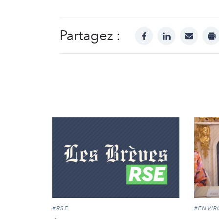
Partagez :
facebook
linkedin
mail
pr
#RSE
#ENVI