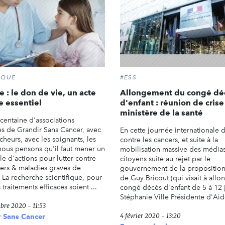
IQUE
#ESS
e : le don de vie, un acte
Allongement du congé dé
e essentiel
d'enfant : réunion de crise
ministère de la santé
 centaine d'associations
 de Grandir Sans Cancer, avec
En cette journée internationale d
cheurs, avec les soignants, les
contre les cancers, et suite à la
 nous pensons qu'il faut mener un
mobilisation massive des médias
e d'actions pour lutter contre
citoyens suite au rejet par le
cers & maladies graves de
gouvernement de la proposition
. La recherche scientifique, pour
de Guy Bricout (qui visait à allo
traitements efficaces soient ...
congé décès d'enfant de 5 à 12 
Stéphanie Ville Présidente d'Aido
mbre 2020 - 11:53
4 février 2020 - 13:20
r Sans Cancer