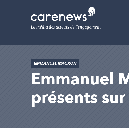
Aller
au
Carenews,
contenu
Le
principal
média
des
acteurs
de
l'engagement
EMMANUEL MACRON
Emmanuel Mac
présents su