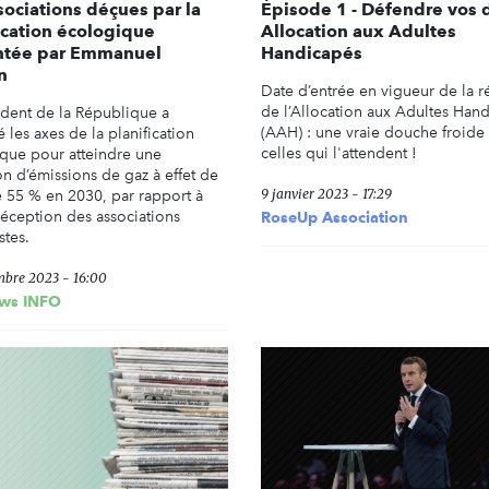
sociations déçues par la
Épisode 1 - Défendre vos d
ication écologique
Allocation aux Adultes
ntée par Emmanuel
Handicapés
n
Date d’entrée en vigueur de la 
de l’Allocation aux Adultes Han
ident de la République a
(AAH) : une vraie douche froide
 les axes de la planification
celles qui l'attendent !
que pour atteindre une
on d’émissions de gaz à effet de
9 janvier 2023 - 17:29
e 55 % en 2030, par rapport à
éception des associations
RoseUp Association
stes.
mbre 2023 - 16:00
ws INFO