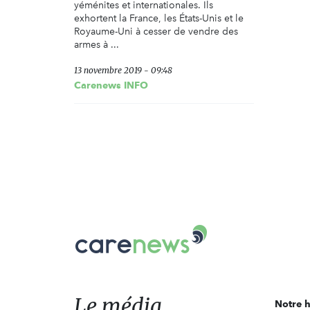
yéménites et internationales. Ils
exhortent la France, les États-Unis et le
Royaume-Uni à cesser de vendre des
armes à ...
13 novembre 2019 - 09:48
Carenews INFO
Carenews,
Le
média
des
acteurs
Le média
Notre h