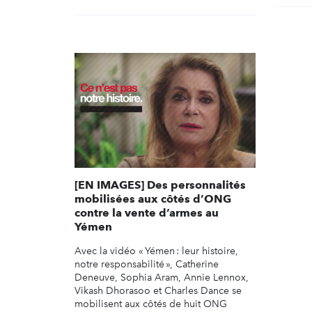
[EN IMAGES] Des personnalités
mobilisées aux côtés d’ONG
contre la vente d’armes au
Yémen
Avec la vidéo « Yémen : leur histoire,
notre responsabilité », Catherine
Deneuve, Sophia Aram, Annie Lennox,
Vikash Dhorasoo et Charles Dance se
mobilisent aux côtés de huit ONG