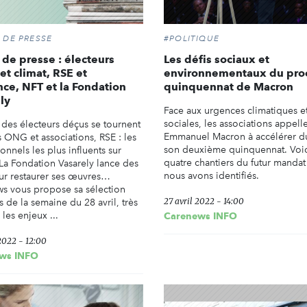
 DE PRESSE
#POLITIQUE
de presse : électeurs
Les défis sociaux et
et climat, RSE et
environnementaux du pro
nce, NFT et la Fondation
quinquennat de Macron
ly
Face aux urgences climatiques e
sociales, les associations appell
: des électeurs déçus se tournent
Emmanuel Macron à accélérer d
s ONG et associations, RSE : les
son deuxième quinquennat. Voic
onnels les plus influents sur
quatre chantiers du futur manda
 La Fondation Vasarely lance des
nous avons identifiés.
r restaurer ses œuvres…
s vous propose sa sélection
27 avril 2022 - 14:00
es de la semaine du 28 avril, très
 les enjeux ...
Carenews INFO
2022 - 12:00
ws INFO