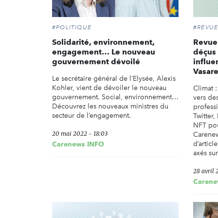
#POLITIQUE
#REVUE
Solidarité, environnement,
Revue 
engagement… Le nouveau
déçus 
gouvernement dévoilé
influe
Vasare
Le secrétaire général de l’Elysée, Alexis
Kohler, vient de dévoiler le nouveau
Climat 
gouvernement. Social, environnement…
vers de
Découvrez les nouveaux ministres du
professi
secteur de l’engagement.
Twitter,
NFT pou
20 mai 2022 - 18:03
Carenew
d’articl
Carenews INFO
axés sur
28 avril 
Carene