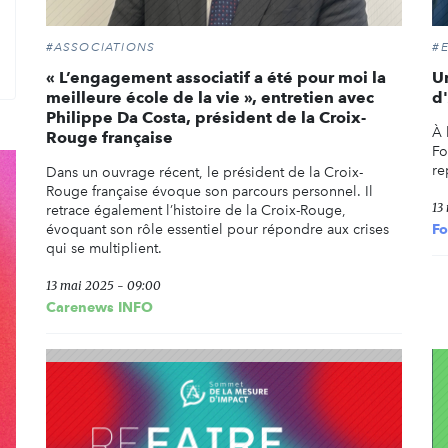
#ASSOCIATIONS
#
rcher
« L’engagement associatif a été pour moi la
U
meilleure école de la vie », entretien avec
d
Philippe Da Costa, président de la Croix-
À 
Rouge française
Fo
re
Dans un ouvrage récent, le président de la Croix-
Rouge française évoque son parcours personnel. Il
13
retrace également l’histoire de la Croix-Rouge,
évoquant son rôle essentiel pour répondre aux crises
Fo
qui se multiplient.
13 mai 2025 - 09:00
Carenews INFO