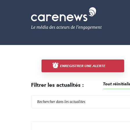
Aller
au
Carenews,
contenu
Le
principal
média
des
acteurs
de
l'engagement
ENREGISTRER UNE ALERTE
Tout réinitiali
Filtrer les actualités :
R