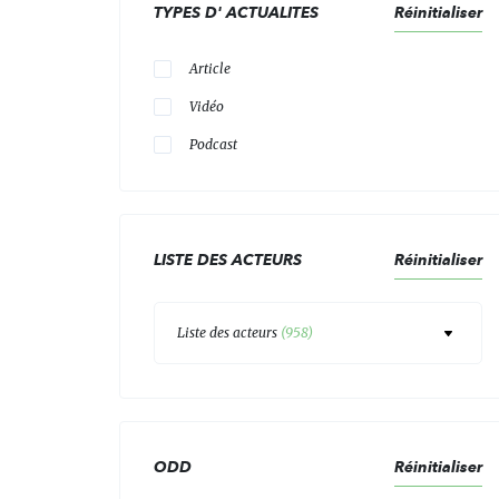
TYPES D' ACTUALITES
Réinitialiser
Article
Vidéo
Podcast
LISTE DES ACTEURS
Réinitialiser
Liste des acteurs
(
958
)
ODD
Réinitialiser