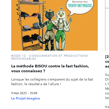
#ODD 12 : CONSOMMATION ET PRODUCTIONS
[
RESPONSABLES
co
La méthode BISOU contre la fast fashion,
es
vous connaissez ?
Su
Lorsque les collégiens s'emparent du sujet de la fast
Di
fashion, le résultat a de l'allure !
L'
Mé
9 mai 2025 - 15:08
co
le
Le Projet Imagine
9 