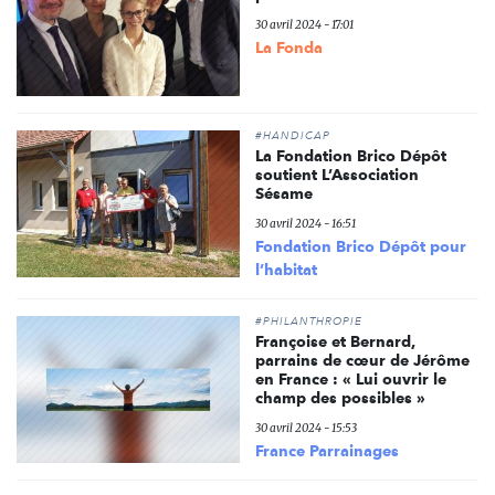
30 avril 2024 - 17:01
La Fonda
#HANDICAP
La Fondation Brico Dépôt
soutient L’Association
Sésame
30 avril 2024 - 16:51
Fondation Brico Dépôt pour
l’habitat
#PHILANTHROPIE
Françoise et Bernard,
parrains de cœur de Jérôme
en France : « Lui ouvrir le
champ des possibles »
30 avril 2024 - 15:53
France Parrainages