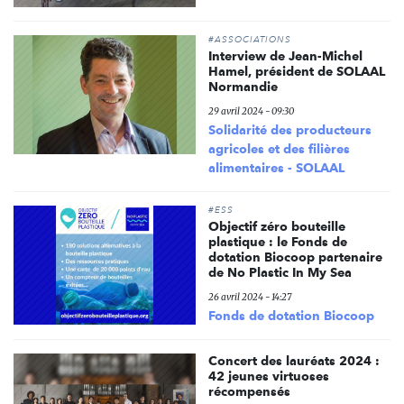
#ASSOCIATIONS
Interview de Jean-Michel
Hamel, président de SOLAAL
Normandie
29 avril 2024 - 09:30
Solidarité des producteurs
agricoles et des filières
alimentaires - SOLAAL
#ESS
Objectif zéro bouteille
plastique : le Fonds de
dotation Biocoop partenaire
de No Plastic In My Sea
26 avril 2024 - 14:27
Fonds de dotation Biocoop
Concert des lauréats 2024 :
42 jeunes virtuoses
récompensés