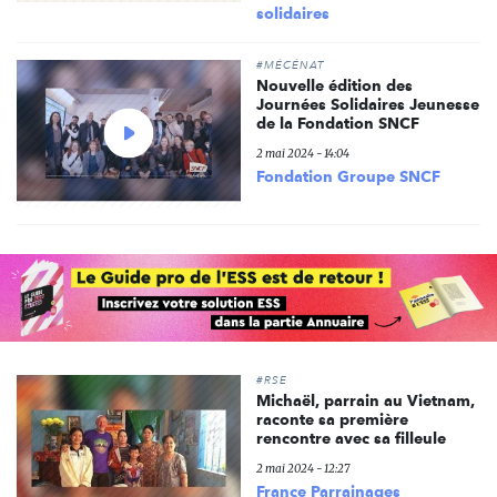
solidaires
#MÉCÉNAT
Nouvelle édition des
Journées Solidaires Jeunesse
Voir
de la Fondation SNCF
la
2 mai 2024 - 14:04
vidéo
Fondation Groupe SNCF
#RSE
Michaël, parrain au Vietnam,
raconte sa première
rencontre avec sa filleule
2 mai 2024 - 12:27
France Parrainages