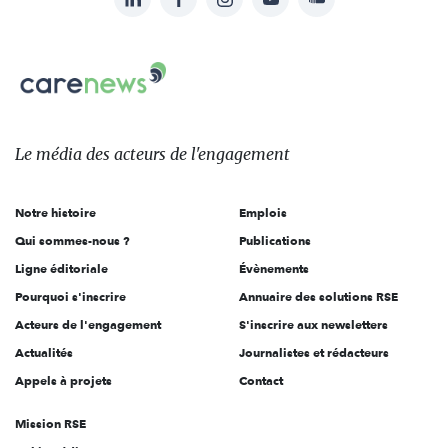
Suivez-
nous
Carenews,
sur:
Le
média
des
Le média
des acteurs
de l'engagement
acteurs
de
Notre histoire
Emplois
l'engagement
Qui sommes-nous ?
Publications
Ligne éditoriale
Évènements
Pourquoi s'inscrire
Annuaire des solutions RSE
Acteurs de l'engagement
S'inscrire aux newsletters
Actualités
Journalistes et rédacteurs
Appels à projets
Contact
Mission RSE