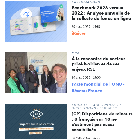
#ASSOCIATIONS
Benchmark 2023 versus
2022 : Analyse annuelle de
la collecte de fonds en ligne
30 avril 2024 - 15:18
iRaiser
#RSE
À la rencontre du secteur
privé ivoirien et de ses
enjeux RSE
30 avril 2024 - 15:09
Pacte mondial de l'ONU -
Réseau France
#ODD 16 : PAIX, JUSTICE ET
INSTITUTIONS EFFICACES
[CP] Disparitions de mineurs
: 8 français sur 10 ne
s’estiment pas assez
sensibilisés
30 avril 2024 - 14:22