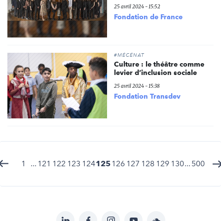
25 avril 2024 - 15:52
Fondation de France
#MÉCÉNAT
Culture : le théâtre comme
levier d’inclusion sociale
25 avril 2024 - 15:38
Fondation Transdev
1
...
121
122
123
124
125
126
127
128
129
130
...
500
LinkedIn
Facebook
Instagram
YouTube
Soundcloud