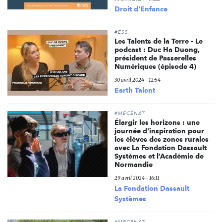
Droit d'Enfance
#ESS
Les Talents de la Terre - Le
podcast : Duc Ha Duong,
président de Passerelles
Numériques (épisode 4)
30 avril 2024 - 12:54
Earth Talent
#MÉCÉNAT
Élargir les horizons : une
journée d'inspiration pour
les élèves des zones rurales
avec La Fondation Dassault
Systèmes et l’Académie de
Normandie
29 avril 2024 - 16:11
La Fondation Dassault
Systèmes