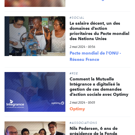
#SOCIAL
Le salaire décent, un des
domaines d’action
prioritaires du Pacte mondial
des Nations Unies
2 mai 2024 - 10:56
Pacte mondial de l'ONU -
Réseau France
#RSE
Comment la Mutuelle
Intégrance a digitalisé la
gestion de ces demandes
d’action sociale avec Optimy
2 mai 2024 - 10:03
Optimy
#ASSOCIATIONS
Nils Pedersen, 6 ans de
présidence de la Fonda