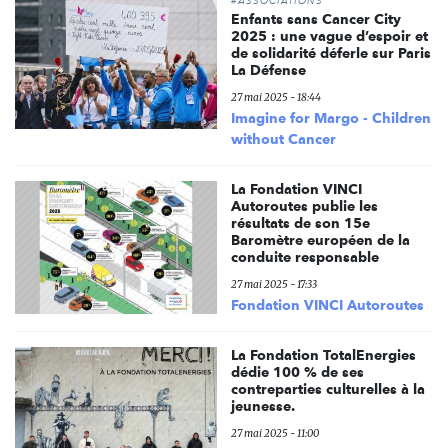
#ASSOCIATIONS
Enfants sans Cancer City
2025 : une vague d’espoir et
de solidarité déferle sur Paris
La Défense
27 mai 2025 - 18:44
Imagine for Margo - Children
without Cancer
La Fondation VINCI
Autoroutes publie les
résultats de son 15e
Baromètre européen de la
conduite responsable
27 mai 2025 - 17:33
Fondation VINCI Autoroutes
La Fondation TotalEnergies
dédie 100 % de ses
contreparties culturelles à la
jeunesse.
27 mai 2025 - 11:00