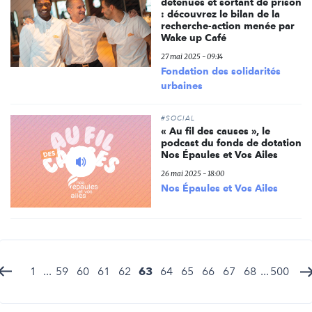
détenues et sortant de prison
: découvrez le bilan de la
recherche-action menée par
Wake up Café
27 mai 2025 - 09:14
Fondation des solidarités
urbaines
#SOCIAL
« Au fil des causes », le
podcast du fonds de dotation
Ecouter
Nos Épaules et Vos Ailes
le
26 mai 2025 - 18:00
podcast
Nos Épaules et Vos Ailes
1
...
59
60
61
62
63
64
65
66
67
68
...
500