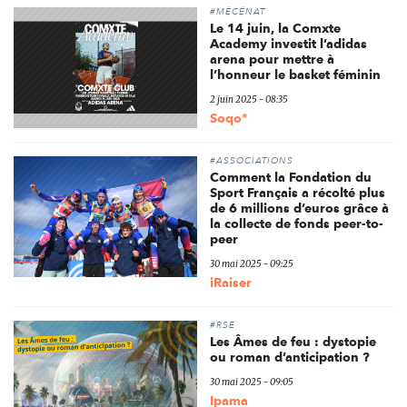
#MÉCÉNAT
Le 14 juin, la Comxte
Academy investit l’adidas
arena pour mettre à
l’honneur le basket féminin
2 juin 2025 - 08:35
Soqo*
#ASSOCIATIONS
Comment la Fondation du
Sport Français a récolté plus
de 6 millions d’euros grâce à
la collecte de fonds peer-to-
peer
30 mai 2025 - 09:25
iRaiser
#RSE
Les Âmes de feu : dystopie
ou roman d’anticipation ?
30 mai 2025 - 09:05
Ipama