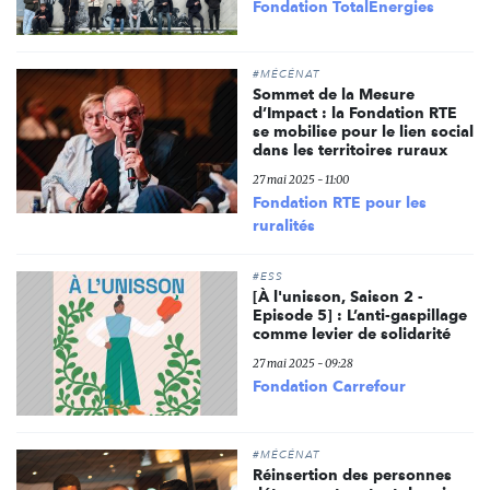
Fondation TotalEnergies
#MÉCÉNAT
Sommet de la Mesure
d’Impact : la Fondation RTE
se mobilise pour le lien social
dans les territoires ruraux
27 mai 2025 - 11:00
Fondation RTE pour les
ruralités
#ESS
[À l'unisson, Saison 2 -
Episode 5] : L’anti-gaspillage
comme levier de solidarité
27 mai 2025 - 09:28
Fondation Carrefour
#MÉCÉNAT
Réinsertion des personnes