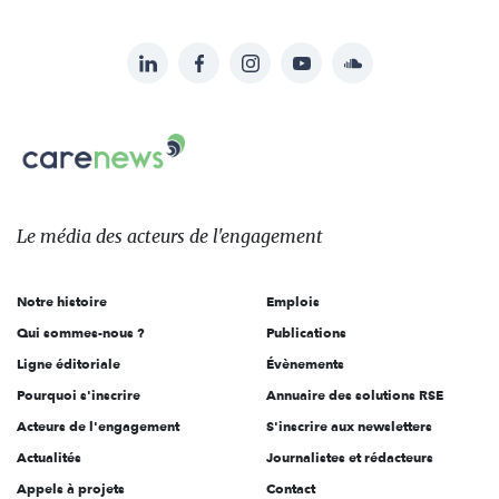
LinkedIn
Facebook
Instagram
YouTube
Soundcloud
Suivez-
nous
Carenews,
sur:
Le
média
des
Le média
des acteurs
de l'engagement
acteurs
de
Notre histoire
Emplois
l'engagement
Qui sommes-nous ?
Publications
Ligne éditoriale
Évènements
Pourquoi s'inscrire
Annuaire des solutions RSE
Acteurs de l'engagement
S'inscrire aux newsletters
Actualités
Journalistes et rédacteurs
Appels à projets
Contact