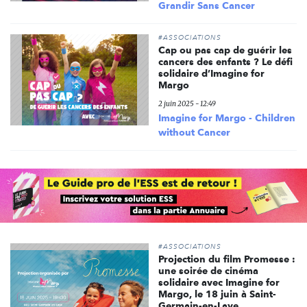
Grandir Sans Cancer
#ASSOCIATIONS
Cap ou pas cap de guérir les
cancers des enfants ? Le défi
solidaire d’Imagine for
Margo
2 juin 2025 - 12:49
Imagine for Margo - Children
without Cancer
#ASSOCIATIONS
Projection du film Promesse :
une soirée de cinéma
solidaire avec Imagine for
Margo, le 18 juin à Saint-
Germain-en-Laye