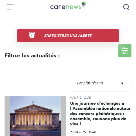
Aller
Carenews,
Menu
Rec
au
Le
contenu
média
principal
des
acteurs
ENREGISTRER UNE ALERTE
de
l'engagement
Filtrer les actualités :
Les plus récents
#JURIDIQUE
Une journée d'échanges à
l'Assemblée nationale autour
des cancers pédiatriques :
ensemble, sauvons plus de
vies !
2 juin 2025 - 16:40