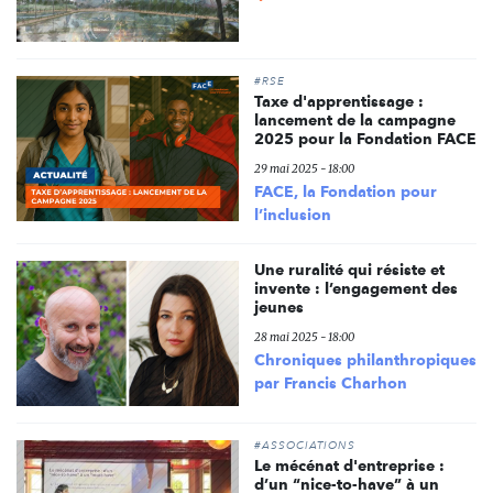
#RSE
Taxe d'apprentissage :
lancement de la campagne
2025 pour la Fondation FACE
29 mai 2025 - 18:00
FACE, la Fondation pour
l’inclusion
Une ruralité qui résiste et
invente : l’engagement des
jeunes
28 mai 2025 - 18:00
Chroniques philanthropiques
par Francis Charhon
#ASSOCIATIONS
Le mécénat d'entreprise :
d’un “nice-to-have” à un