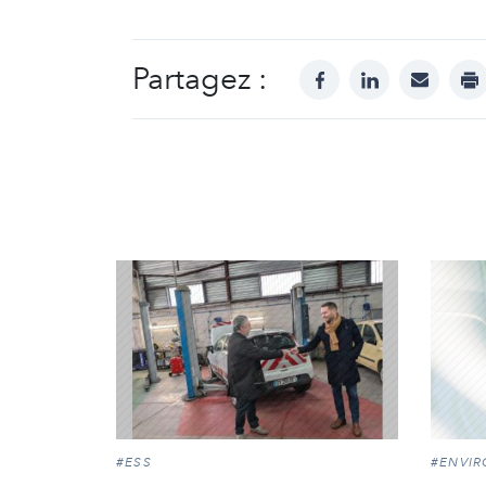
Partagez :
facebook
linkedin
mail
pr
#ESS
#ENVI