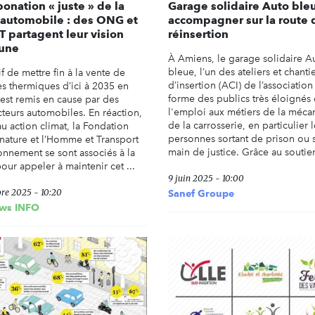
onation « juste » de la
Garage solidaire Auto bleu
e automobile : des ONG et
accompagner sur la route 
T partagent leur vision
réinsertion
une
À Amiens, le garage solidaire A
bleue, l’un des ateliers et chanti
if de mettre fin à la vente de
d’insertion (ACI) de l’association l
es thermiques d’ici à 2035 en
forme des publics très éloignés
est remis en cause par des
l'emploi aux métiers de la méca
cteurs automobiles. En réaction,
de la carrosserie, en particulier 
u action climat, la Fondation
personnes sortant de prison ou 
 nature et l’Homme et Transport
main de justice. Grâce au soutien
onnement se sont associés à la
our appeler à maintenir cet ...
9 juin 2025 - 10:00
re 2025 - 10:20
Sanef Groupe
ws INFO