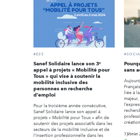
#ESS
#SOCIA
Sanef Solidaire lance son 3ᵉ
Pourqu
appel à projets « Mobilité pour
sans a
Tous » qui vise à soutenir la
Aujourd
mobilité inclusive des
Français
personnes en recherche
liée à 
d’emploi
majeur, 
l’expres
Pour la troisième année consécutive,
recherc
Sanef Solidaire lance son appel à
profess
projets « Mobilité pour Tous » afin de
création
soutenir des projets associatifs dans les
secteurs de la mobilité inclusive et de
7 février
l’insertion professionnelle dans les