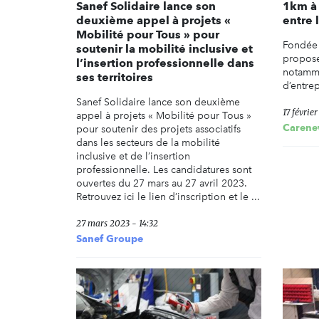
Sanef Solidaire lance son
1km à 
deuxième appel à projets «
entre 
Mobilité pour Tous » pour
Fondée 
soutenir la mobilité inclusive et
propose
l’insertion professionnelle dans
notammen
ses territoires
d’entrep
Sanef Solidaire lance son deuxième
17 févrie
appel à projets « Mobilité pour Tous »
Carene
pour soutenir des projets associatifs
dans les secteurs de la mobilité
inclusive et de l’insertion
professionnelle. Les candidatures sont
ouvertes du 27 mars au 27 avril 2023.
Retrouvez ici le lien d’inscription et le ...
27 mars 2023 - 14:32
Sanef Groupe