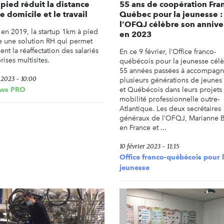
pied réduit la distance
55 ans de coopération Fra
le domicile et le travail
Québec pour la jeunesse :
l’OFQJ célèbre son annive
en 2019, la startup 1km à pied
en 2023
 une solution RH qui permet
t la réaffectation des salariés
En ce 9 février, l’Office franco-
rises multisites.
québécois pour la jeunesse célè
55 années passées à accompagn
r 2023 - 10:00
plusieurs générations de jeunes 
ws PRO
et Québécois dans leurs projets
mobilité professionnelle outre-
Atlantique. Les deux secrétaires
généraux de l’OFQJ, Marianne
en France et ...
10 février 2023 - 11:15
Office franco-québécois pour 
jeunesse