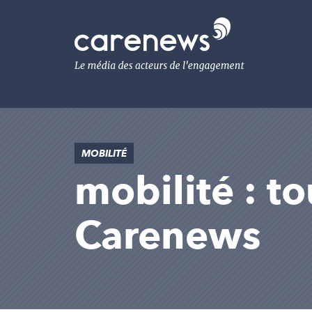
Aller
au
Carenews,
contenu
Le
principal
média
des
acteurs
de
l'engagement
MOBILITÉ
mobilité : to
Carenews