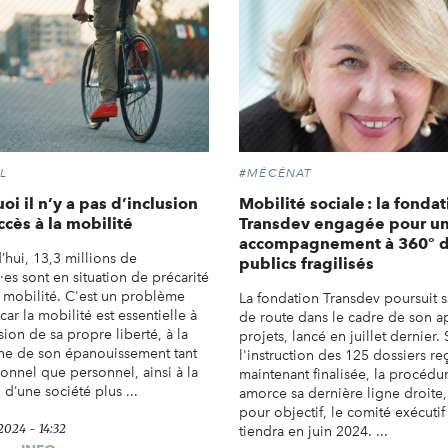
L
#MÉCÉNAT
oi il n’y a pas d’inclusion
Mobilité sociale : la fonda
ccès à la mobilité
Transdev engagée pour u
accompagnement à 360° 
’hui, 13,3 millions de
publics fragilisés
·es sont en situation de précarité
la mobilité. C'est un problème
La fondation Transdev poursuit sa
car la mobilité est essentielle à
de route dans le cadre de son a
sion de sa propre liberté, à la
projets, lancé en juillet dernier. 
he de son épanouissement tant
l'instruction des 125 dossiers re
ionnel que personnel, ainsi à la
maintenant finalisée, la procédu
 d’une société plus ...
amorce sa dernière ligne droite,
pour objectif, le comité exécutif
 2024 - 14:32
tiendra en juin 2024. ...