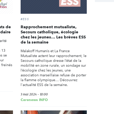
#ESS
ats de
Rapprochement mutualiste,
idaire
Secours catholique, écologie
chez les jeunes… Les brèves ESS
arité
de la semaine
e
s 13
Malakoff Humanis et La France
ns se
Mutualiste actent leur rapprochement, le
eur
Secours catholique dresse l’état de la
 freinés
mobilité en zone rurale, un sondage sur
.
l’écologie chez les jeunes, une
association marseillaise refuse de porter
la flamme olympique… Découvrez
l'actualité ESS de la semaine.
3 mai 2024 - 10:00
Carenews INFO