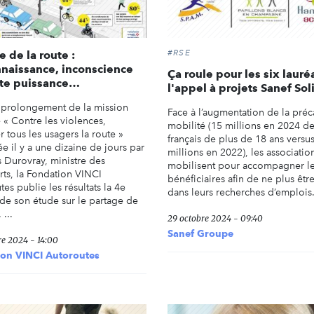
#RSE
e de la route :
naissance, inconscience
Ça roule pour les six lauré
ute puissance…
l'appel à projets Sanef Sol
 prolongement de la mission
Face à l’augmentation de la préc
e « Contre les violences,
mobilité (15 millions en 2024 d
 tous les usagers la route »
français de plus de 18 ans versu
e il y a une dizaine de jours par
millions en 2022), les associatio
s Durovray, ministre des
mobilisent pour accompagner l
rts, la Fondation VINCI
bénéficiaires afin de ne plus être
es publie les résultats la 4e
dans leurs recherches d’emplois
 de son étude sur le partage de
 ...
29 octobre 2024 - 09:40
Sanef Groupe
re 2024 - 14:00
ion VINCI Autoroutes