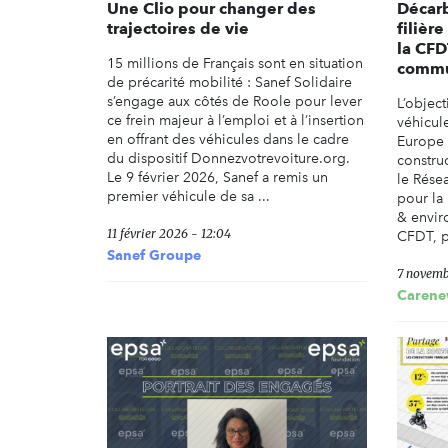
Une Clio pour changer des
Décarb
trajectoires de vie
filièr
la CFD
15 millions de Français sont en situation
comm
de précarité mobilité : Sanef Solidaire
s’engage aux côtés de Roole pour lever
L’object
ce frein majeur à l’emploi et à l’insertion
véhicul
en offrant des véhicules dans le cadre
Europe 
du dispositif Donnezvotrevoiture.org.
constru
Le 9 février 2026, Sanef a remis un
le Résea
premier véhicule de sa ...
pour la
& envir
11 février 2026 - 12:04
CFDT, p
Sanef Groupe
7 novemb
Carene