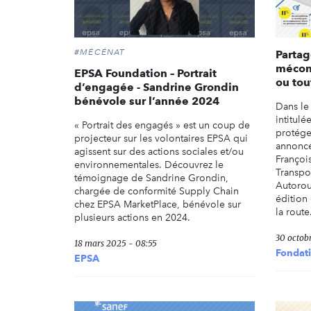
#MÉCÉNAT
Partag
mécon
EPSA Foundation – Portrait
ou to
d’engagée - Sandrine Grondin
bénévole sur l’année 2024
Dans le
intitulé
« Portrait des engagés » est un coup de
protéger
projecteur sur les volontaires EPSA qui
annoncé
agissent sur des actions sociales et/ou
Françoi
environnementales. Découvrez le
Transpo
témoignage de Sandrine Grondin,
Autorout
chargée de conformité Supply Chain
édition
chez EPSA MarketPlace, bénévole sur
la route.
plusieurs actions en 2024.
30 octob
18 mars 2025 - 08:55
Fondat
EPSA