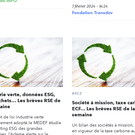
ws INFO
7 février 2024 - 14:24
Fondation Transdev
#RSE
rie verte, données ESG,
chets… Les brèves RSE de
Société à mission, taxe ca
aine
ECF… Les brèves RSE de la
semaine
t de loi industrie verte
ivement adopté,le MEDEF étudie
Un bilan des sociétés à mission, 
rting ESG des grandes
en vigueur de la taxe carbone a
ses, l’Ademe alerte sur le