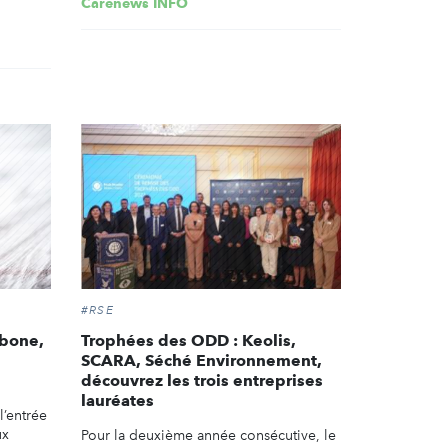
Carenews INFO
#RSE
rbone,
Trophées des ODD : Keolis,
SCARA, Séché Environnement,
découvrez les trois entreprises
lauréates
l’entrée
ux
Pour la deuxième année consécutive, le