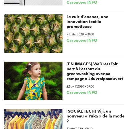
Carenews INFO
Le cuir d'ananas, une
innovation textile
prometteuse
9 juillet 2020 - 08:00
Carenews INFO
[EN IMAGES] WeDressFair
part à l’assaut du
greenwashing avec sa
campagne #duvraipasduvert
22 avril 2020 - 09:00
Carenews INFO
[SOCIAL TECH] Viji, un
nouveau « Yuka » de la mode
?
3 mars 2020 - 09:30