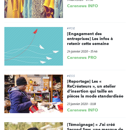
Carenews INFO
#RSE
[Engagement des
entreprises] Les infos à
retenir cette semaine
24 janvier 2020 - 15:46
Carenews PRO
#ESS
[Reportage] Les «
ReCréateurs », un atelier
d’insertion qui taille en
pièces la mode standardisée
23 janvier 2020 - 11:18
Carenews INFO
[Témoignage] « J’ai créé
Second Sew, une marque de