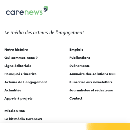
nous
Carenews,
sur:
Le
média
des
Le média
des acteurs
de l'engagement
acteurs
de
Notre histoire
Emplois
l'engagement
Qui sommes-nous ?
Publications
Ligne éditoriale
Évènements
Pourquoi s'inscrire
Annuaire des solutions RSE
Acteurs de l'engagement
S'inscrire aux newsletters
Actualités
Journalistes et rédacteurs
Appels à projets
Contact
Mission RSE
Le kit média Carenews
Groupe AEF