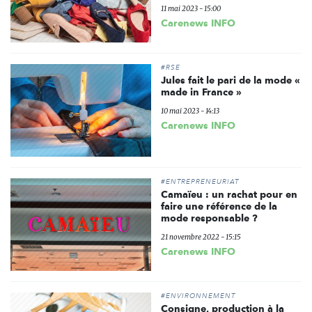
11 mai 2023 - 15:00
Carenews INFO
#RSE
Jules fait le pari de la mode «
made in France »
10 mai 2023 - 14:13
Carenews INFO
#ENTREPRENEURIAT
Camaïeu : un rachat pour en
faire une référence de la
mode responsable ?
21 novembre 2022 - 15:15
Carenews INFO
#ENVIRONNEMENT
Consigne, production à la