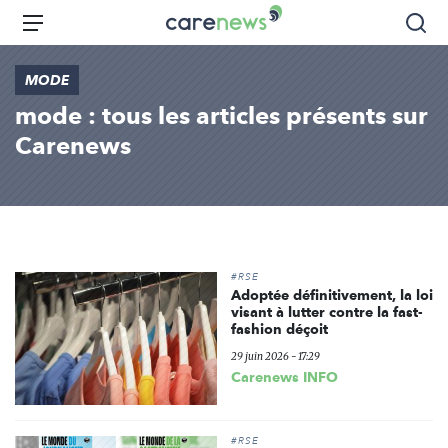
Aller
Carenews,
Menu
Rec
au
Le
contenu
média
MODE
principal
des
mode : tous les articles présents sur
acteurs
de
Carenews
l'engagement
#RSE
Adoptée définitivement, la loi
visant à lutter contre la fast-
fashion déçoit
29 juin 2026 - 17:29
Carenews INFO
#RSE