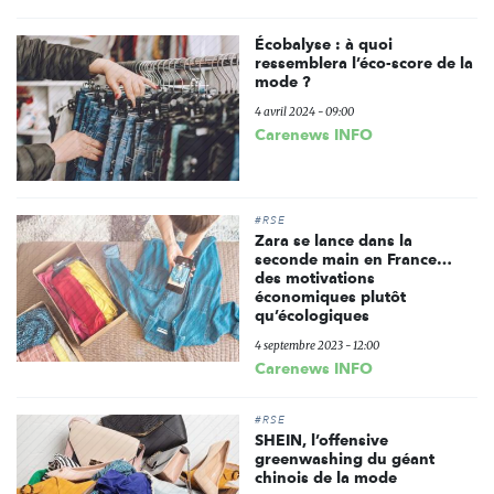
Écobalyse : à quoi
ressemblera l’éco-score de la
mode ?
4 avril 2024 - 09:00
Carenews INFO
#RSE
Zara se lance dans la
seconde main en France…
des motivations
économiques plutôt
qu’écologiques
4 septembre 2023 - 12:00
Carenews INFO
#RSE
SHEIN, l’offensive
greenwashing du géant
chinois de la mode