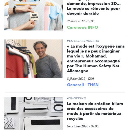
demande, impression 3D…
La mode se réinvente pour
devenir durable
26 avril 2022 - 15:00
Carenews INFO
#ENTREPRENEURIAT
« La mode est l’oxygène sans
lequel je ne peux imaginer
ma vie », Mohamad,
entrepreneur accompagné
par The Human Safety Net
Allemagne
8 février 2022 - 17:08
Generali - THSN
#SHOPPING
La maison de création bilum
crée des accessoires de
mode à partir de matériaux
recyclés
16 octobre 2020 - 08:00