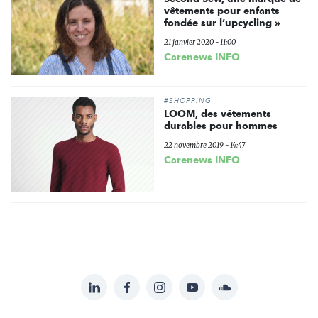
vêtements pour enfants
fondée sur l’upcycling »
21 janvier 2020 - 11:00
Carenews INFO
#SHOPPING
LOOM, des vêtements
durables pour hommes
22 novembre 2019 - 14:47
Carenews INFO
LinkedIn
Facebook
Instagram
YouTube
Soundcloud
Suivez-