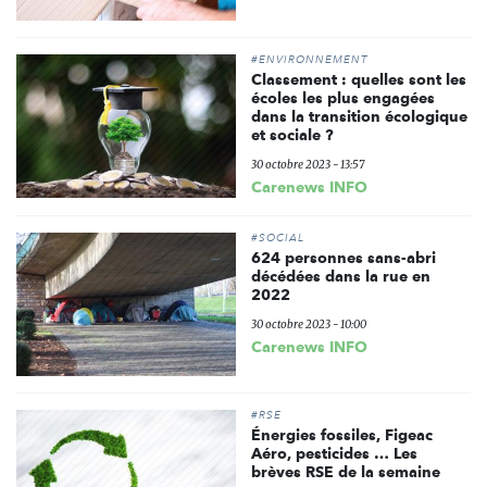
#ENVIRONNEMENT
Classement : quelles sont les
écoles les plus engagées
dans la transition écologique
et sociale ?
30 octobre 2023 - 13:57
Carenews INFO
#SOCIAL
624 personnes sans-abri
décédées dans la rue en
2022
30 octobre 2023 - 10:00
Carenews INFO
#RSE
Énergies fossiles, Figeac
Aéro, pesticides … Les
brèves RSE de la semaine