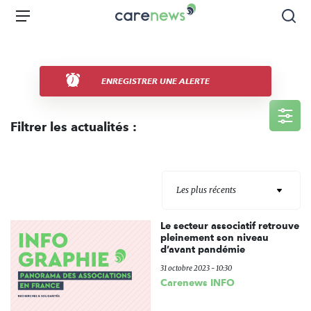
Aller
Carenews,
Menu
Rec
au
Le
contenu
média
principal
des
acteurs
ENREGISTRER UNE ALERTE
de
l'engagement
Filtrer les actualités :
Les plus récents
Le secteur associatif retrouve
pleinement son niveau
d’avant pandémie
31 octobre 2023 - 10:30
Carenews INFO