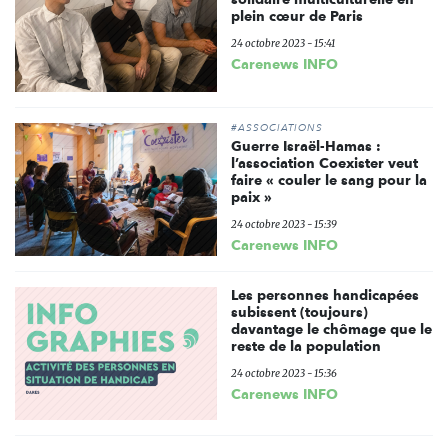
plein cœur de Paris
24 octobre 2023 - 15:41
Carenews INFO
#ASSOCIATIONS
Guerre Israël-Hamas :
l’association Coexister veut
faire « couler le sang pour la
paix »
24 octobre 2023 - 15:39
Carenews INFO
Les personnes handicapées
subissent (toujours)
davantage le chômage que le
reste de la population
24 octobre 2023 - 15:36
Carenews INFO