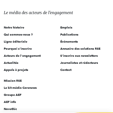
média
des
Le média
des acteurs
de l'engagement
acteurs
de
Notre histoire
Emplois
l'engagement
Qui sommes-nous ?
Publications
Ligne éditoriale
Évènements
Pourquoi s'inscrire
Annuaire des solutions RSE
Acteurs de l'engagement
S'inscrire aux newsletters
Actualités
Journalistes et rédacteurs
Appels à projets
Contact
Mission RSE
Le kit média Carenews
Groupe AEF
AEF info
Novethic