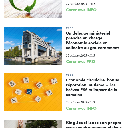
27 octobre 2023 - 15:00
Carenews INFO
#ESS
Un délégué ministériel
prendra en charge
l’économie sociale et
solidaire au gouvernement
27 octobre 2023 - 11:13
Carenews PRO
#ESS
Économie circulaire, bonus
réparation, autisme… Les
brèves ESS et impact de la
semaine
27 octobre 2023 - 10:00
Carenews INFO
King Jouet lance son propre
score environnemental dans