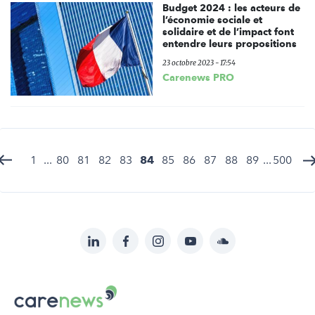
Budget 2024 : les acteurs de
l’économie sociale et
solidaire et de l’impact font
entendre leurs propositions
23 octobre 2023 - 17:54
Carenews PRO
1
...
80
81
82
83
84
85
86
87
88
89
...
500
LinkedIn
Facebook
Instagram
YouTube
Soundcloud
Suivez-
nous
Carenews,
sur:
Le