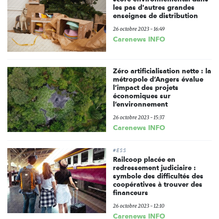
les pas d'autres grandes
enseignes de distribution
26 octobre 2023 - 16:49
Carenews INFO
Zéro artificialisation nette : la
métropole d’Angers évalue
l’impact des projets
économiques sur
l’environnement
26 octobre 2023 - 15:37
Carenews INFO
#ESS
Railcoop placée en
redressement judiciaire :
symbole des difficultés des
coopératives à trouver des
financeurs
26 octobre 2023 - 12:10
Carenews INFO