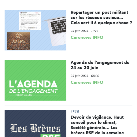
Repartager un post militant
sur les réseaux sociaux...
Cela sert-il à quelque chose ?
24 juin 2024 - 11:53
Carenews INFO
Agenda de l’engagement du
24 au 30 juin
24 juin 2024 - 08:00
Carenews INFO
#RSE
Devoir de vigilance, Haut
conseil pour le climat,
Société générale… Les
brèves RSE de la semaine