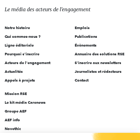
des
Le média
des acteurs
de l'engagement
acteurs
de
Notre histoire
Emplois
l'engagement
Qui sommes-nous ?
Publications
Ligne éditoriale
Évènements
Pourquoi s'inscrire
Annuaire des solutions RSE
Acteurs de l'engagement
S'inscrire aux newsletters
Actualités
Journalistes et rédacteurs
Appels à projets
Contact
Mission RSE
Le kit média Carenews
Groupe AEF
AEF info
Novethic
PRODURABLE