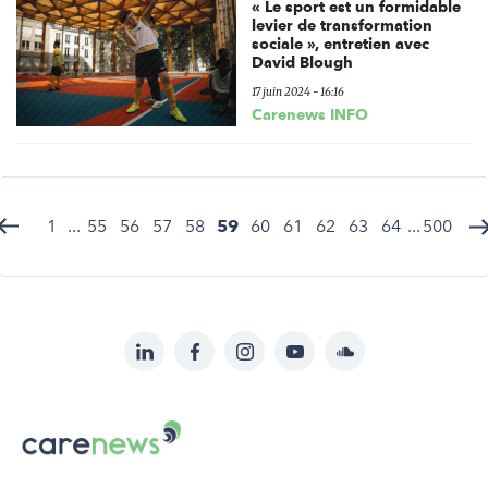
« Le sport est un formidable
levier de transformation
sociale », entretien avec
David Blough
17 juin 2024 - 16:16
Carenews INFO
1
...
55
56
57
58
59
60
61
62
63
64
...
500
LinkedIn
Facebook
Instagram
YouTube
Soundcloud
Suivez-
nous
Carenews,
sur:
Le
média