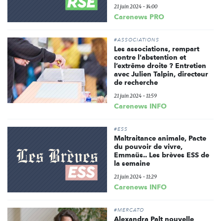
21 juin 2024 - 14:00
Carenews PRO
#ASSOCIATIONS
Les associations, rempart
contre l'abstention et
l’extrême droite ? Entretien
avec Julien Talpin, directeur
de recherche
21 juin 2024 - 11:59
Carenews INFO
#ESS
Maltraitance animale, Pacte
du pouvoir de vivre,
Emmaüs.. Les brèves ESS de
la semaine
21 juin 2024 - 11:29
Carenews INFO
#MERCATO
Alexandra Palt nouvelle