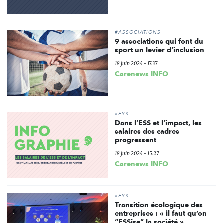
#ASSOCIATIONS
9 associations qui font du
sport un levier d’inclusion
18 juin 2024 - 17:37
Carenews INFO
#ESS
Dans l’ESS et l’impact, les
salaires des cadres
progressent
18 juin 2024 - 15:27
Carenews INFO
#ESS
Transition écologique des
entreprises : « il faut qu’on
“ESSise” la société »