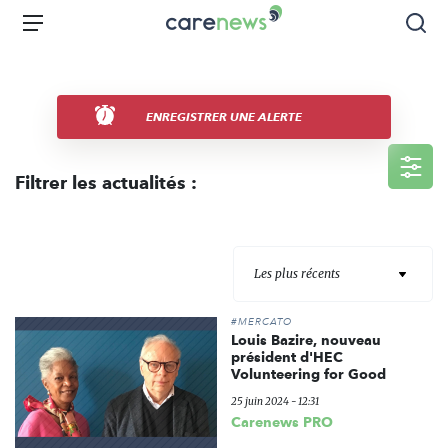
Aller
Carenews,
Menu
Rec
au
Le
contenu
média
principal
des
acteurs
ENREGISTRER UNE ALERTE
de
l'engagement
Filtrer les actualités :
Les plus récents
#MERCATO
Louis Bazire, nouveau
président d'HEC
Volunteering for Good
25 juin 2024 - 12:31
Carenews PRO