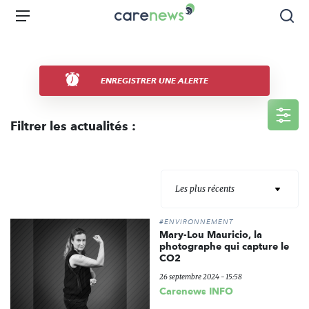
Aller
Carenews,
Menu
Rec
au
Le
contenu
média
principal
des
acteurs
ENREGISTRER UNE ALERTE
de
l'engagement
Filtrer les actualités :
Les plus récents
#ENVIRONNEMENT
Mary-Lou Mauricio, la
photographe qui capture le
CO2
26 septembre 2024 - 15:58
Carenews INFO