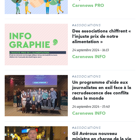
Carenews PRO
#ASSOCIATIONS
Des associations chiffrent «
l’injuste prix de notre
alimentation »
24 septembre 2024 - 16:13
Carenews INFO
#ASSOCIATIONS
Un programme d’aide aux
journalistes en exil face à la
recrudescence des conflits
dans le monde
24 septembre 2024 - 15:40
Carenews INFO
#ASSOCIATIONS
Gil Avérous nouveau
ministre en charge de la vie