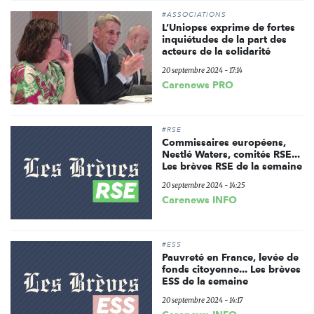
#ASSOCIATIONS
L’Uniopss exprime de fortes
inquiétudes de la part des
acteurs de la solidarité
20 septembre 2024 - 17:14
Carenews PRO
#RSE
Commissaires européens,
Nestlé Waters, comités RSE...
Les brèves RSE de la semaine
20 septembre 2024 - 14:25
Carenews INFO
#ESS
Pauvreté en France, levée de
fonds citoyenne... Les brèves
ESS de la semaine
20 septembre 2024 - 14:17