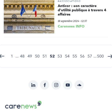
#ASSOCIATIONS
Anticor : son caractère
d’utilité publique à travers 4
affaires
18 septembre 2024 - 12:37
Carenews INFO
1
...
48
49
50
51
52
53
54
55
56
57
...
500
LinkedIn
Facebook
Instagram
YouTube
Soundcloud
Suivez-
nous
Carenews,
sur:
Le