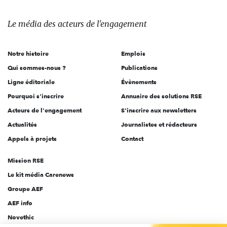
média
des
Le média
des acteurs
de l'engagement
acteurs
de
Notre histoire
Emplois
l'engagement
Qui sommes-nous ?
Publications
Ligne éditoriale
Évènements
Pourquoi s'inscrire
Annuaire des solutions RSE
Acteurs de l'engagement
S'inscrire aux newsletters
Actualités
Journalistes et rédacteurs
Appels à projets
Contact
Mission RSE
Le kit média Carenews
Groupe AEF
AEF info
Novethic