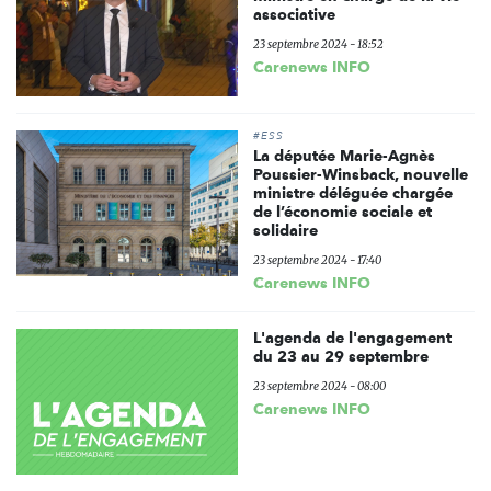
associative
23 septembre 2024 - 18:52
Carenews INFO
#ESS
La députée Marie-Agnès
Poussier-Winsback, nouvelle
ministre déléguée chargée
de l’économie sociale et
solidaire
23 septembre 2024 - 17:40
Carenews INFO
L'agenda de l'engagement
du 23 au 29 septembre
23 septembre 2024 - 08:00
Carenews INFO