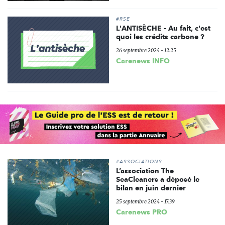
#RSE
L'ANTISÈCHE - Au fait, c'est
quoi les crédits carbone ?
26 septembre 2024 - 12:25
Carenews INFO
#ASSOCIATIONS
L’association The
SeaCleaners a déposé le
bilan en juin dernier
25 septembre 2024 - 17:39
Carenews PRO