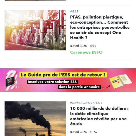
#RSE
PFAS, pollution plastique,
éco-conception… Comment
les entreprises peuvent-elles
se saisir du concept One
Health ?
8 avril 2026 - 17:43
Carenews INFO
#ENVIRONNEMENT
10 000 milliards de dollars :
la dette climatique
américaine révélée par une
étude
8 avril 2026 - 15:24