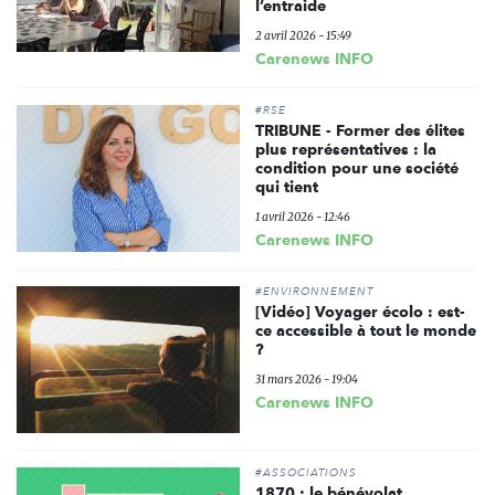
l’entraide
2 avril 2026 - 15:49
Carenews INFO
#RSE
TRIBUNE - Former des élites
plus représentatives : la
condition pour une société
qui tient
1 avril 2026 - 12:46
Carenews INFO
#ENVIRONNEMENT
[Vidéo] Voyager écolo : est-
ce accessible à tout le monde
?
31 mars 2026 - 19:04
Carenews INFO
#ASSOCIATIONS
1870 : le bénévolat