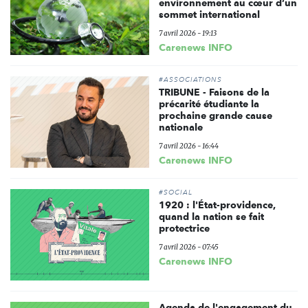
environnement au cœur d’un
sommet international
7 avril 2026 - 19:13
Carenews INFO
#ASSOCIATIONS
TRIBUNE - Faisons de la
précarité étudiante la
prochaine grande cause
nationale
7 avril 2026 - 16:44
Carenews INFO
#SOCIAL
1920 : l'État-providence,
quand la nation se fait
protectrice
7 avril 2026 - 07:45
Carenews INFO
Agenda de l'engagement du