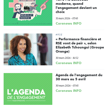
moderne, quand
l'engagement devient un
choix
31 mars 2026 - 07:45
Carenews INFO
#RSE
« Performance financière et
RSE vont de pair », selon
Elizabeth Tchoungui (Groupe
Orange)
30 mars 2026 - 14:52
Carenews INFO
Agenda de l'engagement du
30 mars au 5 avril
30 mars 2026 - 07:45
Carenews INFO