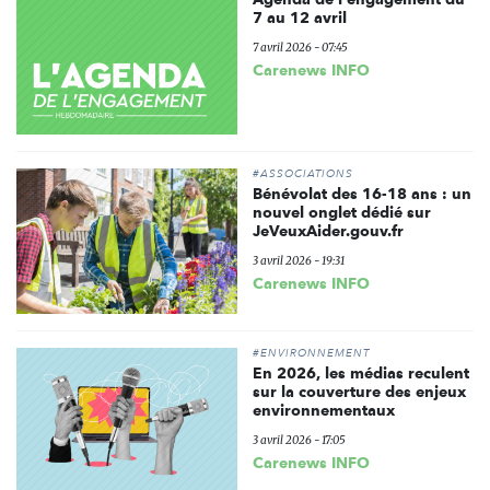
7 au 12 avril
7 avril 2026 - 07:45
Carenews INFO
#ASSOCIATIONS
Bénévolat des 16-18 ans : un
nouvel onglet dédié sur
JeVeuxAider.gouv.fr
3 avril 2026 - 19:31
Carenews INFO
#ENVIRONNEMENT
En 2026, les médias reculent
sur la couverture des enjeux
environnementaux
3 avril 2026 - 17:05
Carenews INFO