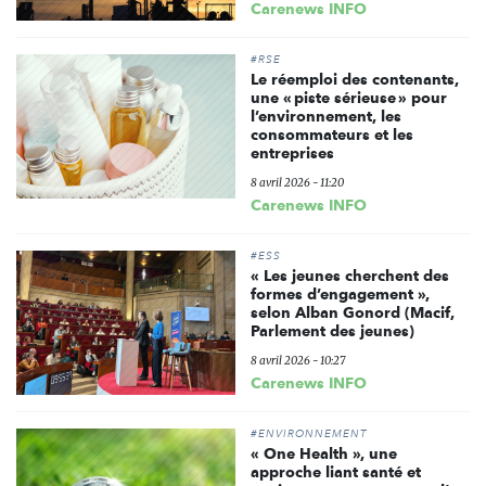
Carenews INFO
#RSE
Le réemploi des contenants,
une « piste sérieuse » pour
l’environnement, les
consommateurs et les
entreprises
8 avril 2026 - 11:20
Carenews INFO
#ESS
« Les jeunes cherchent des
formes d’engagement »,
selon Alban Gonord (Macif,
Parlement des jeunes)
8 avril 2026 - 10:27
Carenews INFO
#ENVIRONNEMENT
« One Health », une
approche liant santé et