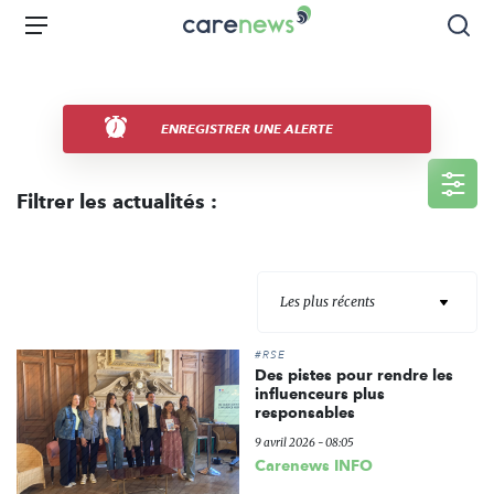
Aller
Carenews,
Menu
Rec
au
Le
contenu
média
principal
des
acteurs
ENREGISTRER UNE ALERTE
de
l'engagement
Filtrer les actualités :
Les plus récents
#RSE
Des pistes pour rendre les
influenceurs plus
responsables
9 avril 2026 - 08:05
Carenews INFO