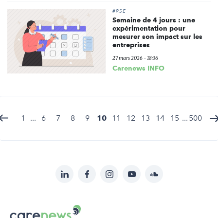
#RSE
Semaine de 4 jours : une
expérimentation pour
mesurer son impact sur les
entreprises
27 mars 2026 - 18:36
Carenews INFO
1
...
6
7
8
9
10
11
12
13
14
15
...
500
LinkedIn
Facebook
Instagram
YouTube
Soundcloud
Suivez-
nous
Carenews,
sur: