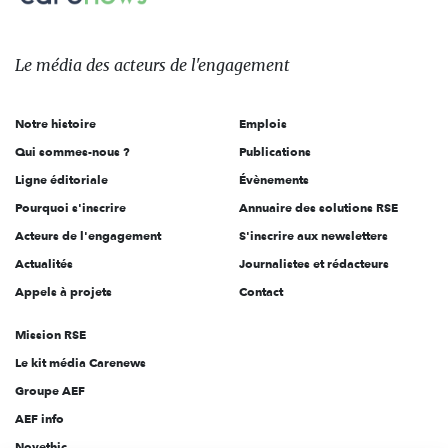
Le
média
des
Le média
des acteurs
de l'engagement
acteurs
de
Notre histoire
Emplois
l'engagement
Qui sommes-nous ?
Publications
Ligne éditoriale
Évènements
Pourquoi s'inscrire
Annuaire des solutions RSE
Acteurs de l'engagement
S'inscrire aux newsletters
Actualités
Journalistes et rédacteurs
Appels à projets
Contact
Mission RSE
Le kit média Carenews
Groupe AEF
AEF info
Novethic