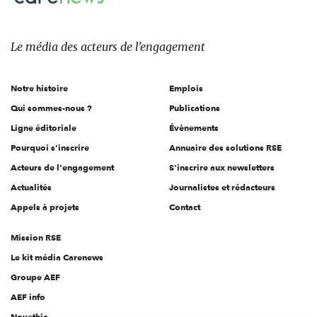
Le
média
des
Le média
des acteurs
de l'engagement
acteurs
de
Notre histoire
Emplois
l'engagement
Qui sommes-nous ?
Publications
Ligne éditoriale
Évènements
Pourquoi s'inscrire
Annuaire des solutions RSE
Acteurs de l'engagement
S'inscrire aux newsletters
Actualités
Journalistes et rédacteurs
Appels à projets
Contact
Mission RSE
Le kit média Carenews
Groupe AEF
AEF info
Novethic