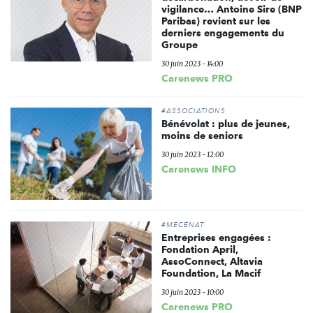
vigilance… Antoine Sire (BNP
Paribas) revient sur les
derniers engagements du
Groupe
30 juin 2023 - 14:00
Carenews PRO
#ASSOCIATIONS
Bénévolat : plus de jeunes,
moins de seniors
30 juin 2023 - 12:00
Carenews INFO
#MÉCÉNAT
Entreprises engagées :
Fondation April,
AssoConnect, Altavia
Foundation, La Macif
30 juin 2023 - 10:00
Carenews PRO