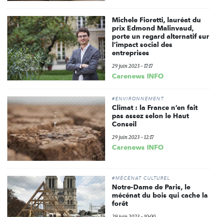
Michele Fioretti, lauréat du
prix Edmond Malinvaud,
porte un regard alternatif sur
l’impact social des
entreprises
29 juin 2023 - 17:17
Carenews INFO
#ENVIRONNEMENT
Climat : la France n’en fait
pas assez selon le Haut
Conseil
29 juin 2023 - 12:17
Carenews INFO
#MÉCÉNAT CULTUREL
Notre-Dame de Paris, le
mécénat du bois qui cache la
forêt
29 juin 2023 - 10:00