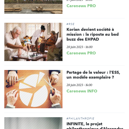
Carenews PRO
#RSE
Korian devient société à
mission : la riposte au bad
buzz des EHPAD
28 juin 2023 - 16:00
Carenews PRO
Partage de la valeur : l’ESS,
un modèle exemplaire ?
28 juin 2023 - 14:00
Carenews INFO
#PHILANTHROPIE
INFINITE, le projet
philanthropique d’Alexandre