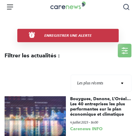
Aller
Carenews,
Menu
Rec
au
Le
contenu
média
principal
des
acteurs
ENREGISTRER UNE ALERTE
de
l'engagement
Filtrer les actualités :
Les plus récents
Bouygues, Danone, L’Oréal…
Les 40 entreprises les plus
performantes sur le plan
économique et climatique
4 juillet 2023 - 16:00
Carenews INFO