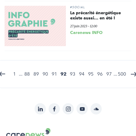
#SOCIAL
La précarité énergétique
existe aussi… en été !
27 juin 2023 - 12:00
Carenews INFO
1
...
88
89
90
91
92
93
94
95
96
97
...
500
LinkedIn
Facebook
Instagram
YouTube
Soundcloud
Suivez-
nous
Carenews,
sur: