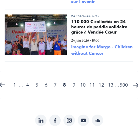
sur l'avenir
#ASSOCIATIONS
110 000 € collectés en 24
heures de paddle solidaire
grâce à Vendée Cœur
24 juin 2026 - 10:00
Imagine for Margo - Children
without Cancer
1
...
4
5
6
7
8
9
10
11
12
13
...
500
LinkedIn
Facebook
Instagram
YouTube
Soundcloud
Suivez-
nous