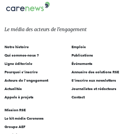
Carenews,
sur:
Le
média
des
Le média
des acteurs
de l'engagement
acteurs
de
Notre histoire
Emplois
l'engagement
Qui sommes-nous ?
Publications
Ligne éditoriale
Évènements
Pourquoi s'inscrire
Annuaire des solutions RSE
Acteurs de l'engagement
S'inscrire aux newsletters
Actualités
Journalistes et rédacteurs
Appels à projets
Contact
Mission RSE
Le kit média Carenews
Groupe AEF