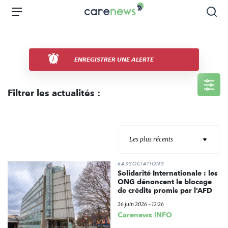
Aller
Carenews,
Menu
Rec
au
Le
contenu
média
principal
des
acteurs
ENREGISTRER UNE ALERTE
de
l'engagement
Filtrer les actualités :
Les plus récents
#ASSOCIATIONS
Solidarité Internationale : les
ONG dénoncent le blocage
de crédits promis par l’AFD
26 juin 2026 - 12:26
Carenews INFO