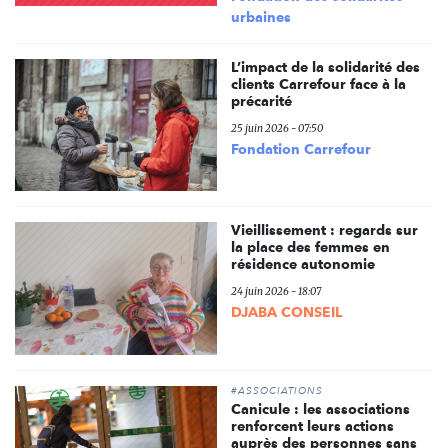
urbaines
L’impact de la solidarité des
clients Carrefour face à la
précarité
25 juin 2026 - 07:50
Fondation Carrefour
Vieillissement : regards sur
la place des femmes en
résidence autonomie
24 juin 2026 - 18:07
DJABA CONSEIL
#ASSOCIATIONS
Canicule : les associations
renforcent leurs actions
auprès des personnes sans