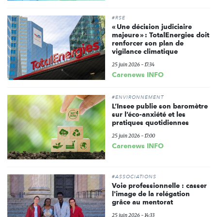
#RSE
« Une décision judiciaire
majeure » : TotalEnergies doit
renforcer son plan de
vigilance climatique
25 juin 2026 - 17:34
Carenews INFO
#ENVIRONNEMENT
L’Insee publie son baromètre
sur l’éco-anxiété et les
pratiques quotidiennes
25 juin 2026 - 17:00
Carenews INFO
#ASSOCIATIONS
Voie professionnelle : casser
l'image de la relégation
grâce au mentorat
25 juin 2026 - 14:33