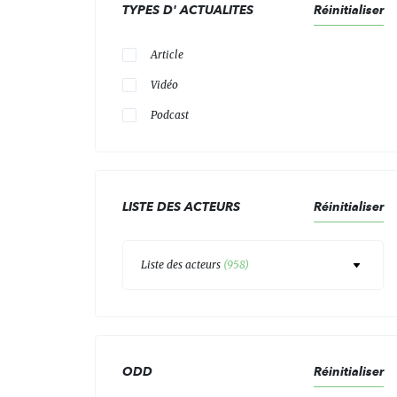
TYPES D' ACTUALITES
Réinitialiser
Article
Vidéo
Podcast
LISTE DES ACTEURS
Réinitialiser
Liste des acteurs
(
958
)
ODD
Réinitialiser