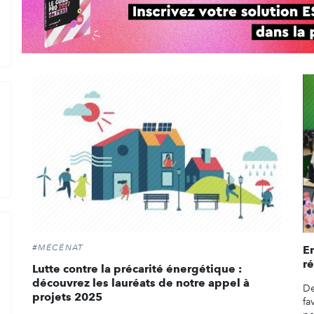
#MÉCÉNAT
E
ré
Lutte contre la précarité énergétique :
découvrez les lauréats de notre appel à
De
projets 2025
fa