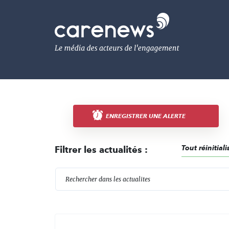
Aller
au
Carenews,
contenu
Le
principal
média
des
acteurs
de
l'engagement
ENREGISTRER UNE ALERTE
Tout réinitiali
Filtrer les actualités :
R