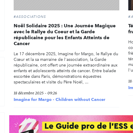
#ASSOCIATIONS
#
Noël Solidaire 2025 : Une Journée Magique
T
avec le Rallye du Coeur et la Garde
fr
républicaine pour les Enfants Atteints de
Ho
Cancer
co
fr
Le 17 décembre 2025, Imagine for Margo, le Rallye du
té
Cœur et la sa marraine de l'association, la Garde
ma
républicaine, ont offert une journée extraordinaire aux
l'
enfants et adolescents atteints de cancer. Entre balade
escortée dans Paris, démonstrations équestres
18
spectaculaires et visite du Père Noël, ...
Im
18 décembre 2025 - 09:26
Imagine for Margo - Children without Cancer