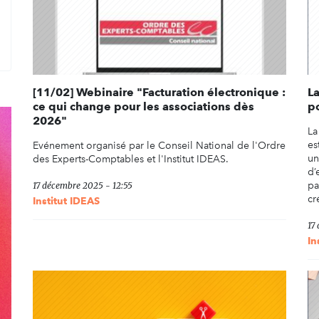
rcher
[11/02] Webinaire "Facturation électronique :
L
ce qui change pour les associations dès
p
2026"
La
es
Evénement organisé par le Conseil National de l'Ordre
un
des Experts-Comptables et l'Institut IDEAS.
d’
pa
17 décembre 2025 - 12:55
cr
Institut IDEAS
17
In