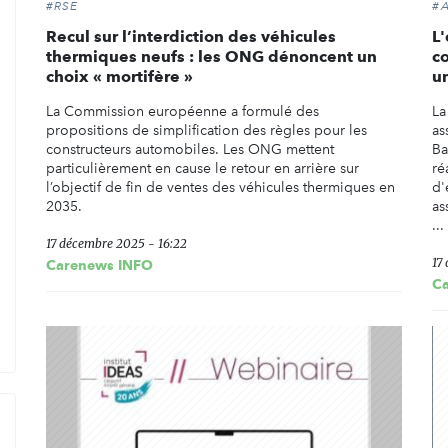
#RSE
#
Recul sur l’interdiction des véhicules
L
thermiques neufs : les ONG dénoncent un
co
choix « mortifère »
u
La Commission européenne a formulé des
La
propositions de simplification des règles pour les
as
constructeurs automobiles. Les ONG mettent
Ba
particulièrement en cause le retour en arrière sur
ré
l’objectif de fin de ventes des véhicules thermiques en
d'
2035.
as
...
17 décembre 2025 - 16:22
17
Carenews INFO
C