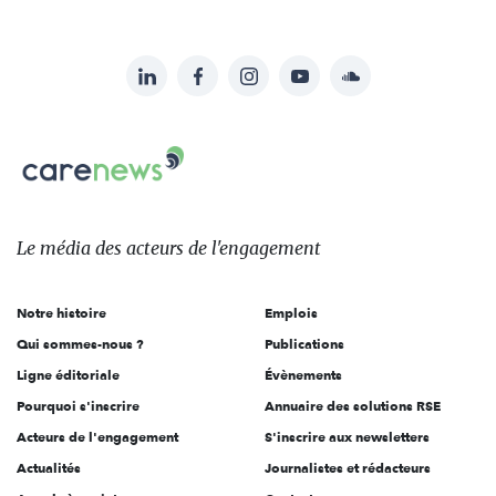
LinkedIn
Facebook
Instagram
YouTube
Soundcloud
Suivez-
nous
Carenews,
sur:
Le
média
des
Le média
des acteurs
de l'engagement
acteurs
de
Notre histoire
Emplois
l'engagement
Qui sommes-nous ?
Publications
Ligne éditoriale
Évènements
Pourquoi s'inscrire
Annuaire des solutions RSE
Acteurs de l'engagement
S'inscrire aux newsletters
Actualités
Journalistes et rédacteurs