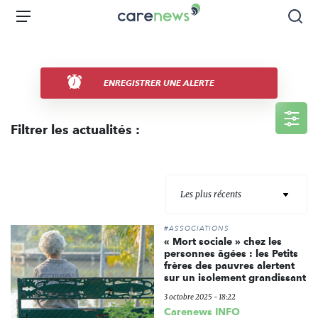
Aller
Carenews,
Menu
Rec
au
Le
contenu
média
principal
des
acteurs
ENREGISTRER UNE ALERTE
de
l'engagement
Filtrer les actualités :
Les plus récents
#ASSOCIATIONS
« Mort sociale » chez les
personnes âgées : les Petits
frères des pauvres alertent
sur un isolement grandissant
3 octobre 2025 - 18:22
Carenews INFO