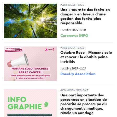
#ASSOCIATIONS
Une « tournée des forêts en
danger » en faveur d’une
gestion des forêts plus
responsable
1 octobre 2025 - 17:30
Carenews INFO
#ASSOCIATIONS
Octobre Rose – Mamans solo
et cancer : la double peine
invisible
1 octobre 2025 - 11:03
RoseUp Association
#ENVIRONNEMENT
Une part importante des
personnes en situation de
précarité se préoccupe du
changement climatique,
révèle un sondage