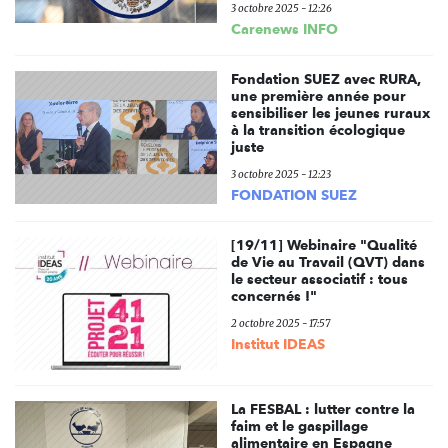
3 octobre 2025 - 12:26
Carenews INFO
Fondation SUEZ avec RURA,
une première année pour
sensibiliser les jeunes ruraux
à la transition écologique
juste
3 octobre 2025 - 12:23
FONDATION SUEZ
[19/11] Webinaire "Qualité
de Vie au Travail (QVT) dans
le secteur associatif : tous
concernés !"
2 octobre 2025 - 17:57
Institut IDEAS
La FESBAL : lutter contre la
faim et le gaspillage
alimentaire en Espagne