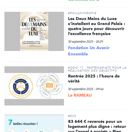
#PHILANTHROPIE
Les Deux Mains du Luxe
s’installent au Grand Palais :
quatre jours pour découvrir
l’excellence française
30 septembre 2025 - 10:29
Fondation Un Avenir
Ensemble
#ODD 17 : PARTENARIATS POUR LA
RÉALISATION DES OBJECTIFS
Rentrée 2025 : l'heure de
vérité
30 septembre 2025 - 09:46
Le RAMEAU
#ESS
83 644 € reversés pour un
logement plus digne : retour
sur l’appel à projets « Bien