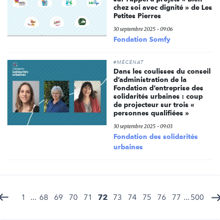
chez soi avec dignité » de Les
Petites Pierres
30 septembre 2025 - 09:06
Fondation Somfy
#MÉCÉNAT
Dans les coulisses du conseil
d’administration de la
Fondation d’entreprise des
solidarités urbaines : coup
de projecteur sur trois «
personnes qualifiées »
30 septembre 2025 - 09:03
Fondation des solidarités
urbaines
1
...
68
69
70
71
72
73
74
75
76
77
...
500