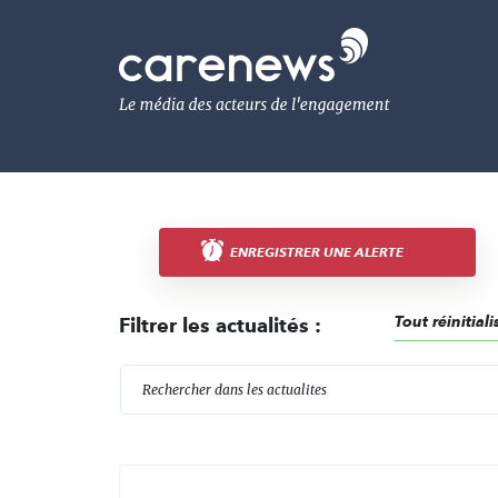
Aller
au
Carenews,
contenu
Le
principal
média
des
acteurs
de
l'engagement
ENREGISTRER UNE ALERTE
Tout réinitiali
Filtrer les actualités :
R