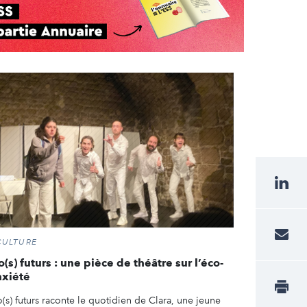
CULTURE
(s) futurs : une pièce de théâtre sur l’éco-
nxiété
(s) futurs raconte le quotidien de Clara, une jeune