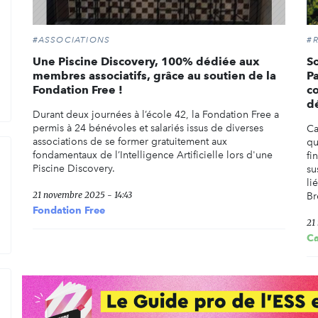
#ASSOCIATIONS
#
Une Piscine Discovery, 100% dédiée aux
S
membres associatifs, grâce au soutien de la
P
Fondation Free !
c
d
Durant deux journées à l’école 42, la Fondation Free a
permis à 24 bénévoles et salariés issus de diverses
Ca
associations de se former gratuitement aux
qu
fondamentaux de l’Intelligence Artificielle lors d'une
fi
Piscine Discovery.
su
li
21 novembre 2025 - 14:43
Br
Fondation Free
21
C