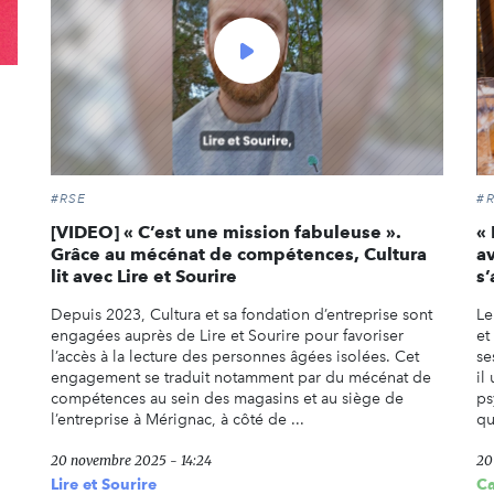
Voir
la
vidéo
#RSE
#
[VIDEO] « C’est une mission fabuleuse ».
« 
Grâce au mécénat de compétences, Cultura
a
lit avec Lire et Sourire
s
Depuis 2023, Cultura et sa fondation d’entreprise sont
Le
engagées auprès de Lire et Sourire pour favoriser
et
l’accès à la lecture des personnes âgées isolées. Cet
se
engagement se traduit notamment par du mécénat de
il
compétences au sein des magasins et au siège de
ps
l’entreprise à Mérignac, à côté de ...
qu
20 novembre 2025 - 14:24
20
Lire et Sourire
C