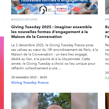
rcher
#ASSOCIATIONS
#
Giving Tuesday 2025 : imaginer ensemble
Ra
les nouvelles formes d’engagement à la
ar
Maison de la Conversation
l
Le 2 décembre 2025, le Giving Tuesday France pose
Re
ses valises au cœur du 18ᵉ arrondissement de Paris, à la
ra
Maison de la Conversation : un tiers-lieu engagé,
Po
dédié au lien, à la parole et à la citoyenneté. Cette
qu
année, le Giving Tuesday a choisi ce lieu unique pour
ma
réfléchir collectivement à une ...
20
20 novembre 2025 - 16:05
C
Giving Tuesday France