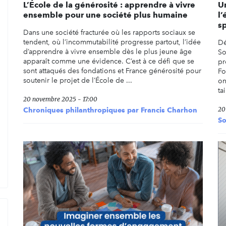
L’École de la générosité : apprendre à vivre
U
ensemble pour une société plus humaine
l’
s
Dans une société fracturée où les rapports sociaux se
tendent, où l’incommutabilité progresse partout, l’idée
Dé
d’apprendre à vivre ensemble dès le plus jeune âge
So
apparaît comme une évidence. C’est à ce défi que se
pr
sont attaqués des fondations et France générosité pour
Fo
soutenir le projet de l’École de ...
on
ta
20 novembre 2025 - 17:00
20
Chroniques philanthropiques par Francis Charhon
So