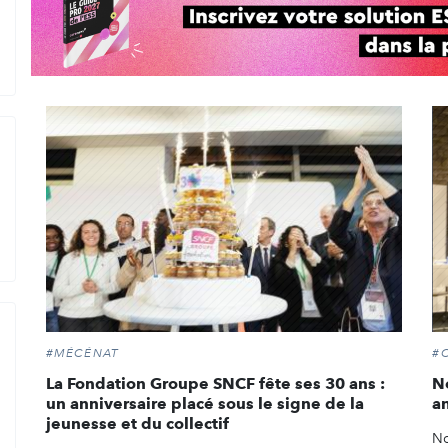
#MÉCÉNAT
#
La Fondation Groupe SNCF fête ses 30 ans :
No
un anniversaire placé sous le signe de la
a
jeunesse et du collectif
No