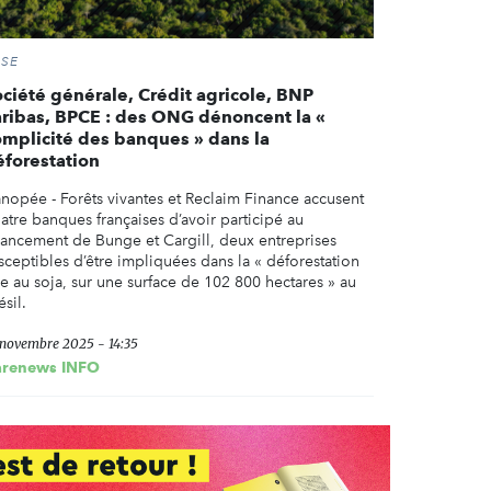
RSE
ociété générale, Crédit agricole, BNP
aribas, BPCE : des ONG dénoncent la «
omplicité des banques » dans la
éforestation
nopée - Forêts vivantes et Reclaim Finance accusent
atre banques françaises d’avoir participé au
nancement de Bunge et Cargill, deux entreprises
sceptibles d’être impliquées dans la « déforestation
ée au soja, sur une surface de 102 800 hectares » au
ésil.
 novembre 2025 - 14:35
arenews INFO