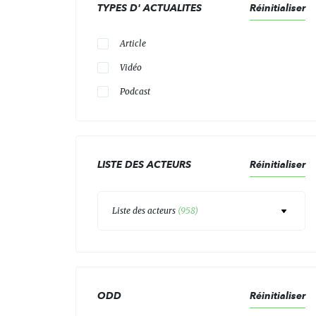
TYPES D' ACTUALITES
Réinitialiser
Article
Vidéo
Podcast
LISTE DES ACTEURS
Réinitialiser
Liste des acteurs
(
958
)
ODD
Réinitialiser