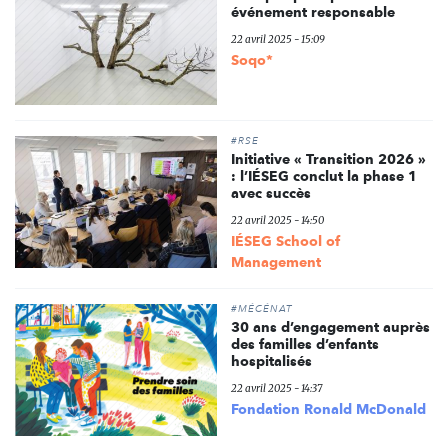
événement responsable
22 avril 2025 - 15:09
Soqo*
#RSE
Initiative « Transition 2026 »
: l’IÉSEG conclut la phase 1
avec succès
22 avril 2025 - 14:50
IÉSEG School of
Management
#MÉCÉNAT
30 ans d’engagement auprès
des familles d’enfants
hospitalisés
22 avril 2025 - 14:37
Fondation Ronald McDonald