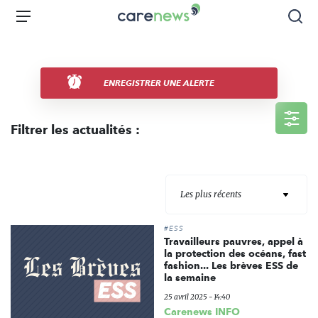
Aller
Carenews,
Menu
Rec
au
Le
contenu
média
principal
des
acteurs
ENREGISTRER UNE ALERTE
de
l'engagement
Filtrer les actualités :
Les plus récents
#ESS
Travailleurs pauvres, appel à
la protection des océans, fast
fashion... Les brèves ESS de
la semaine
25 avril 2025 - 14:40
Carenews INFO