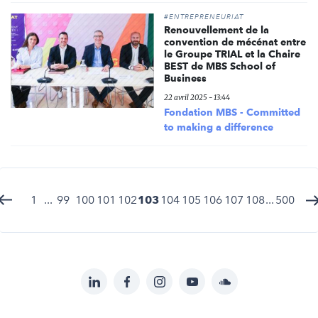
#ENTREPRENEURIAT
Renouvellement de la
convention de mécénat entre
le Groupe TRIAL et la Chaire
BEST de MBS School of
Business
22 avril 2025 - 13:44
Fondation MBS - Committed
to making a difference
1
...
99
100
101
102
103
104
105
106
107
108
...
500
LinkedIn
Facebook
Instagram
YouTube
Soundcloud
Suivez-
nous