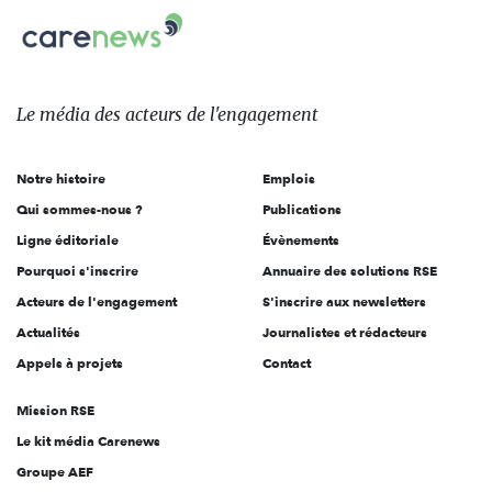
Carenews,
sur:
Le
média
des
Le média
des acteurs
de l'engagement
acteurs
de
Notre histoire
Emplois
l'engagement
Qui sommes-nous ?
Publications
Ligne éditoriale
Évènements
Pourquoi s'inscrire
Annuaire des solutions RSE
Acteurs de l'engagement
S'inscrire aux newsletters
Actualités
Journalistes et rédacteurs
Appels à projets
Contact
Mission RSE
Le kit média Carenews
Groupe AEF