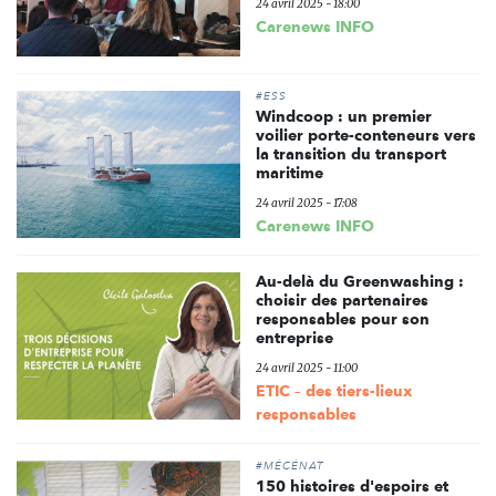
24 avril 2025 - 18:00
Carenews INFO
#ESS
Windcoop : un premier
voilier porte-conteneurs vers
la transition du transport
maritime
24 avril 2025 - 17:08
Carenews INFO
Au-delà du Greenwashing :
choisir des partenaires
responsables pour son
entreprise
24 avril 2025 - 11:00
ETIC – des tiers-lieux
responsables
#MÉCÉNAT
150 histoires d'espoirs et