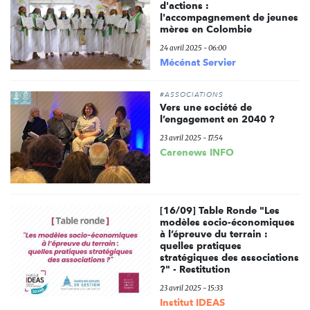
d'actions :
l'accompagnement de jeunes
mères en Colombie
24 avril 2025 - 06:00
Mécénat Servier
#ASSOCIATIONS
Vers une société de
l’engagement en 2040 ?
23 avril 2025 - 17:54
Carenews INFO
[16/09] Table Ronde "Les
modèles socio-économiques
à l’épreuve du terrain :
quelles pratiques
stratégiques des associations
?" - Restitution
23 avril 2025 - 15:33
Institut IDEAS