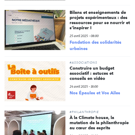
Bilans et enseignements de
projets expérimentaux : des
ressources pour se nourrir et
s’inspirer !
25 avril 2025 - 08:00
Fondation des solidarités
urbaines
#ASSOCIATIONS
Construire un budget
associatif : astuces et
conseils en vidéo
24 avril 2025 - 18:00
Nos Épaules et Vos Ailes
#PHILANTHROPIE
À la Climate house, la
mutation de la philanthropie
au cœur des esprits