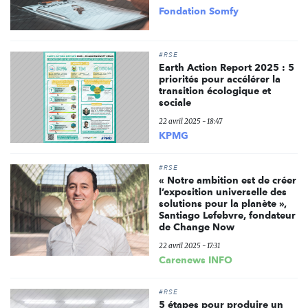
Fondation Somfy
#RSE
Earth Action Report 2025 : 5
priorités pour accélérer la
transition écologique et
sociale
22 avril 2025 - 18:47
KPMG
#RSE
« Notre ambition est de créer
l’exposition universelle des
solutions pour la planète »,
Santiago Lefebvre, fondateur
de Change Now
22 avril 2025 - 17:31
Carenews INFO
#RSE
5 étapes pour produire un