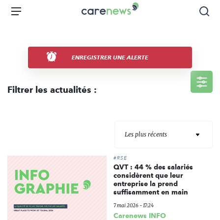
Aller
Carenews,
Menu
Rec
au
Le
contenu
média
principal
des
acteurs
ENREGISTRER UNE ALERTE
de
l'engagement
Filtrer les actualités :
Les plus récents
#RSE
QVT : 44 % des salariés
considèrent que leur
entreprise la prend
suffisamment en main
7 mai 2026 - 17:24
Carenews INFO