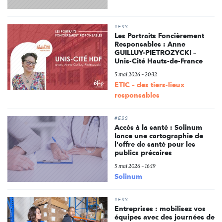
#ESS
Les Portraits Foncièrement
Responsables : Anne
GUILLUY-PIETROZYCKI –
Unis-Cité Hauts-de-France
5 mai 2026 - 20:32
ETIC – des tiers-lieux
responsables
#ESS
Accès à la santé : Solinum
lance une cartographie de
l'offre de santé pour les
publics précaires
5 mai 2026 - 16:19
Solinum
#ESS
Entreprises : mobilisez vos
équipes avec des journées de