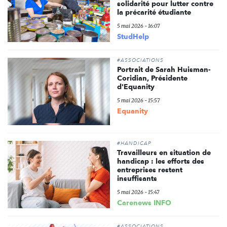
solidarité pour lutter contre
la précarité étudiante
5 mai 2026 - 16:07
StudHelp
#ASSOCIATIONS
Portrait de Sarah Huisman-
Coridian, Présidente
d'Equanity
5 mai 2026 - 15:57
Equanity
#HANDICAP
Travailleurs en situation de
handicap : les efforts des
entreprises restent
insuffisants
5 mai 2026 - 15:47
Carenews INFO
#ASSOCIATIONS