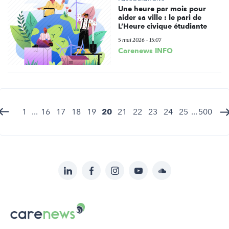
Une heure par mois pour
aider sa ville : le pari de
L’Heure civique étudiante
5 mai 2026 - 15:07
Carenews INFO
1
...
16
17
18
19
20
21
22
23
24
25
...
500
LinkedIn
Facebook
Instagram
YouTube
Soundcloud
Suivez-
nous
Carenews,
sur:
Le