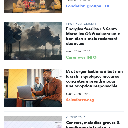
7 mai 2026 - 10:00
Fondation groupe EDF
#ENVIRONNEMENT
Énergies fossiles : à Santa
Marta les ONG saluent un «
bon élan » mais réclament
des actes
6 mai 2026 - 16:56
Carenews INFO
IA et organisations à but non
lucratif : quelques mesures
concrètes à prendre pour
une adoption responsable
6 mai 2026 - 16:40
Salesforce.org
#JURIDIQUE
Cancers, maladies graves &
handicaps de l’enfant :