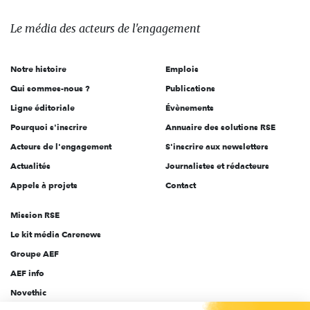
média
des
Le média
des acteurs
de l'engagement
acteurs
de
Notre histoire
Emplois
l'engagement
Qui sommes-nous ?
Publications
Ligne éditoriale
Évènements
Pourquoi s'inscrire
Annuaire des solutions RSE
Acteurs de l'engagement
S'inscrire aux newsletters
Actualités
Journalistes et rédacteurs
Appels à projets
Contact
Mission RSE
Le kit média Carenews
Groupe AEF
AEF info
Novethic