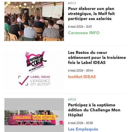
#ESS
Pour élaborer son plan
stratégique, la Maif fait
participer ses salariés
6 mai 2026 - 11:15
Carenews INFO
Les Restos du cœur
obtiennent pour la troisième
fois le Label IDEAS
6 mai 2026 - 10:44
Institut IDEAS
#RSE
Participez à la septième
édition du Challenge Mon
Hôpital
6 mai 2026 - 10:38
Les Emplaqués