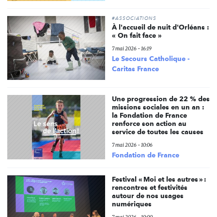
#ASSOCIATIONS
À l'accueil de nuit d'Orléans :
« On fait face »
7 mai 2026 - 16:19
Le Secours Catholique -
Caritas France
Une progression de 22 % des
missions sociales en un an :
la Fondation de France
renforce son action au
service de toutes les causes
7 mai 2026 - 10:06
Fondation de France
Festival « Moi et les autres » :
rencontres et festivités
autour de nos usages
numériques