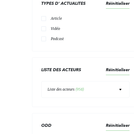
TYPES D' ACTUALITES
Réinitialiser
Article
Vidéo
Podcast
LISTE DES ACTEURS
Réinitialiser
Liste des acteurs
(
958
)
ODD
Réinitialiser