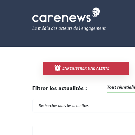
Aller
au
Carenews,
contenu
Le
principal
média
des
acteurs
de
l'engagement
ENREGISTRER UNE ALERTE
Tout réinitiali
Filtrer les actualités :
R