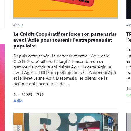
rcher
#ESS
#
Le Crédit Coopératif renforce son partenariat
T
avec l'Adie pour soutenir l'entrepreneuriat
l’
populaire
Fa
l'
Depuis cette année, le partenariat entre l'Adie et le
es
Crédit Coopératif s’est élargi à l’ensemble de sa
as
gamme de produits solidaires Agir : la carte Agir, le
l’
livret Agir, le LDDS de partage, le livret A comme Agir
pr
et le livret Jeune Agir. Désormais, les clients de la
banque ont encore plus de ...
5 
5 mai 2025 - 17:15
C
Adie