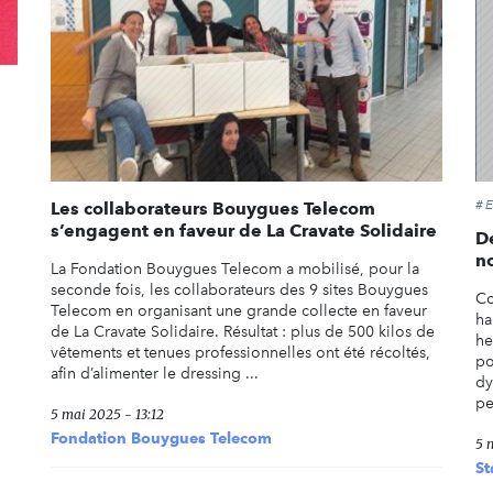
#
Les collaborateurs Bouygues Telecom
s’engagent en faveur de La Cravate Solidaire
D
no
La Fondation Bouygues Telecom a mobilisé, pour la
seconde fois, les collaborateurs des 9 sites Bouygues
Co
Telecom en organisant une grande collecte en faveur
ha
de La Cravate Solidaire. Résultat : plus de 500 kilos de
he
vêtements et tenues professionnelles ont été récoltés,
po
afin d’alimenter le dressing ...
dy
pe
5 mai 2025 - 13:12
Fondation Bouygues Telecom
5 
St