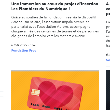
Une immersion au cœur du projet d’insertion
4
Les Plombiers du Numérique !
c
p
Grâce au soutien de la Fondation Free via le dispositif
Arrondi sur salaire, l’association Impala Avenir, en
Da
partenariat avec l’association Aurore, accompagne
pr
chaque année des centaines de jeunes et de personnes
l’
éloignées de l’emploi vers les métiers d’avenir.
us
ét
6 mai 2025 - 11:45
tr
Fondation Free
6 
So