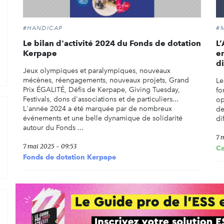
#HANDICAP
#
Le bilan d'activité 2024 du Fonds de dotation
L’
Kerpape
e
di
Jeux olympiques et paralympiques, nouveaux
mécènes, réengagements, nouveaux projets, Grand
Le
Prix ÉGALITÉ, Défis de Kerpape, Giving Tuesday,
fo
Festivals, dons d'associations et de particuliers...
op
L'année 2024 a été marquée par de nombreux
de
événements et une belle dynamique de solidarité
di
autour du Fonds ...
7 
7 mai 2025 - 09:53
C
Fonds de dotation Kerpape