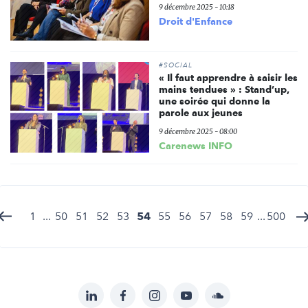
9 décembre 2025 - 10:18
Droit d'Enfance
#SOCIAL
« Il faut apprendre à saisir les
mains tendues » : Stand’up,
une soirée qui donne la
parole aux jeunes
9 décembre 2025 - 08:00
Carenews INFO
1
...
50
51
52
53
54
55
56
57
58
59
...
500
LinkedIn
Facebook
Instagram
YouTube
Soundcloud
Suivez-