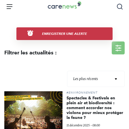
Aller
Carenews,
Menu
Rec
au
Le
contenu
média
principal
des
acteurs
ENREGISTRER UNE ALERTE
de
l'engagement
Filtrer les actualités :
Les plus récents
#ENVIRONNEMENT
Spectacles & Festivals en
plein air et biodiversité :
comment accorder nos
violons pour mieux protéger
la faune ?
11 décembre 2025 - 08:00