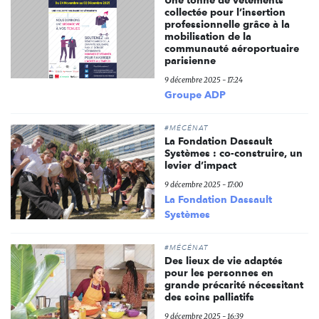
Une tonne de vêtements
collectée pour l’insertion
professionnelle grâce à la
mobilisation de la
communauté aéroportuaire
parisienne
9 décembre 2025 - 17:24
Groupe ADP
#MÉCÉNAT
La Fondation Dassault
Systèmes : co-construire, un
levier d’impact
9 décembre 2025 - 17:00
La Fondation Dassault
Systèmes
#MÉCÉNAT
Des lieux de vie adaptés
pour les personnes en
grande précarité nécessitant
des soins palliatifs
9 décembre 2025 - 16:39