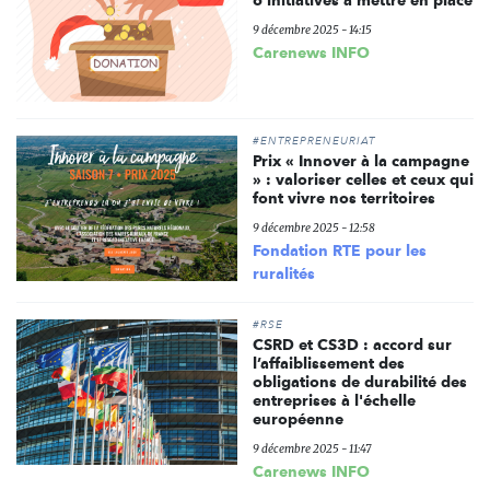
9 décembre 2025 - 14:15
Carenews INFO
#ENTREPRENEURIAT
Prix « Innover à la campagne
» : valoriser celles et ceux qui
font vivre nos territoires
9 décembre 2025 - 12:58
Fondation RTE pour les
ruralités
#RSE
CSRD et CS3D : accord sur
l’affaiblissement des
obligations de durabilité des
entreprises à l'échelle
européenne
9 décembre 2025 - 11:47
Carenews INFO