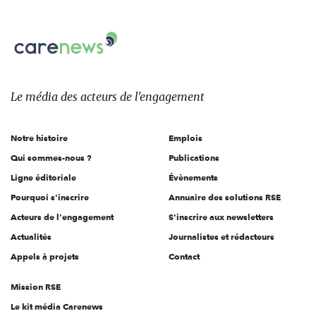
nous
Carenews,
sur:
Le
média
des
Le média
des acteurs
de l'engagement
acteurs
de
Notre histoire
Emplois
l'engagement
Qui sommes-nous ?
Publications
Ligne éditoriale
Évènements
Pourquoi s'inscrire
Annuaire des solutions RSE
Acteurs de l'engagement
S'inscrire aux newsletters
Actualités
Journalistes et rédacteurs
Appels à projets
Contact
Mission RSE
Le kit média Carenews