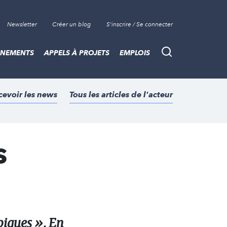
Newsletter
Créer un blog
S'inscrire / Se connecter
ÈNEMENTS
APPELS À PROJETS
EMPLOIS
Recherche
cevoir les news
Tous les articles de l'acteur
s
piques ». En