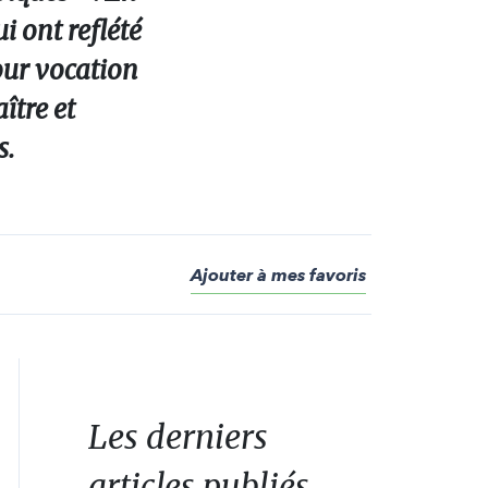
i ont reflété
pour vocation
ître et
s.
Ajouter à mes favoris
Les derniers
articles publiés