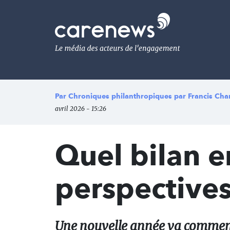
Aller
au
Carenews,
contenu
Le
principal
média
des
acteurs
de
l'engagement
Par
Chroniques philanthropiques par Francis Ch
avril 2026 - 15:26
Quel bilan e
perspective
Une nouvelle année va commenc