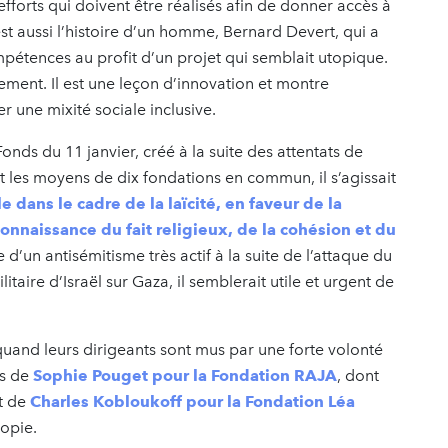
forts qui doivent être réalisés afin de donner accès à
’est aussi l’histoire d’un homme, Bernard Devert, qui a
mpétences au profit d’un projet qui semblait utopique.
ement. Il est une leçon d’innovation et montre
 une mixité sociale inclusive.
Fonds du 11 janvier, créé à la suite des attentats de
 les moyens de dix fondations en commun, il s’agissait
le dans le cadre de la laïcité, en faveur de la
connaissance du fait religieux, de la cohésion et du
e d’un antisémitisme très actif à la suite de l’attaque du
taire d’Israël sur Gaza, il semblerait utile et urgent de
quand leurs dirigeants sont mus par une forte volonté
ws de
Sophie Pouget pour la Fondation RAJA
, dont
et de
Charles Kobloukoff pour la Fondation Léa
ropie.