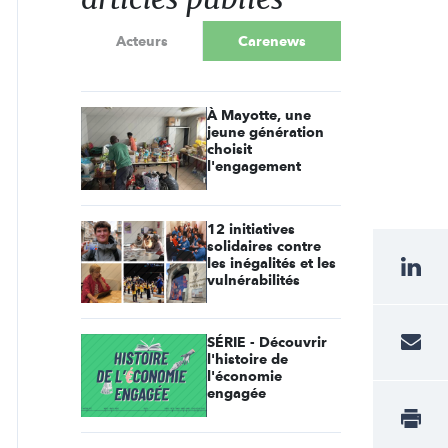
Acteurs
Carenews
À Mayotte, une
jeune génération
choisit
l'engagement
12 initiatives
solidaires contre
les inégalités et les
vulnérabilités
SÉRIE - Découvrir
l'histoire de
l'économie
engagée