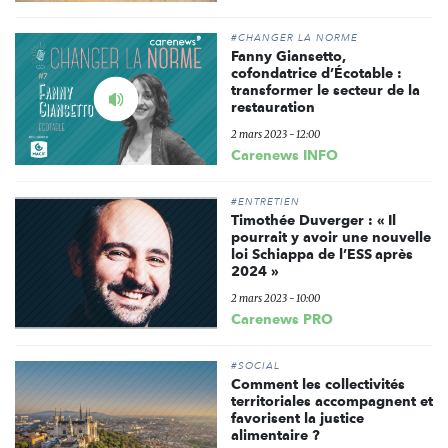
#CHANGER LA NORME
Fanny Giansetto,
cofondatrice d’Écotable :
Ecouter
transformer le secteur de la
restauration
le
podcast
2 mars 2023 - 12:00
Carenews INFO
#ENTRETIEN
Timothée Duverger : « Il
pourrait y avoir une nouvelle
loi Schiappa de l’ESS après
2024 »
2 mars 2023 - 10:00
Carenews PRO
#SOCIAL
Comment les collectivités
territoriales accompagnent et
favorisent la justice
alimentaire ?