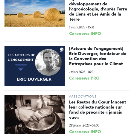
développement de
l’agroécologie, d’après Terre
de Liens et Les Amis de la
Terre
1 mars 2023 - 15:31
Carenews INFO
[Acteurs de l'engagement]
Eric Duverger, fondateur de
la Convention des
Entreprises pour le Climat
1 mars 2023 - 10:21
Carenews PRO
#ASSOCIATIONS
Les Restos du Cœur lancent
leur collecte nationale sur
fond de précarité « jamais
vue »
28 février 2023 - 16:00
Carenews INFO