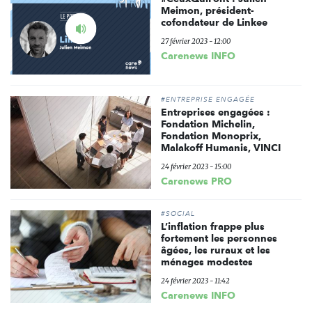
Meimon, président-
Ecouter
cofondateur de Linkee
le
27 février 2023 - 12:00
podcast
Carenews INFO
#ENTREPRISE ENGAGÉE
Entreprises engagées :
Fondation Michelin,
Fondation Monoprix,
Malakoff Humanis, VINCI
24 février 2023 - 15:00
Carenews PRO
#SOCIAL
L’inflation frappe plus
fortement les personnes
âgées, les ruraux et les
ménages modestes
24 février 2023 - 11:42
Carenews INFO