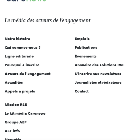
Le
média
des
Le média
des acteurs
de l'engagement
acteurs
de
Notre histoire
Emplois
l'engagement
Qui sommes-nous ?
Publications
Ligne éditoriale
Évènements
Pourquoi s'inscrire
Annuaire des solutions RSE
Acteurs de l'engagement
S'inscrire aux newsletters
Actualités
Journalistes et rédacteurs
Appels à projets
Contact
Mission RSE
Le kit média Carenews
Groupe AEF
AEF info
Novethic