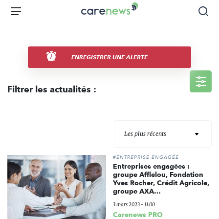
Aller
Carenews,
Menu
Rec
au
Le
contenu
média
principal
des
acteurs
ENREGISTRER UNE ALERTE
de
l'engagement
Filtrer les actualités :
Les plus récents
#ENTREPRISE ENGAGÉE
Entreprises engagées :
groupe Afflelou, Fondation
Yves Rocher, Crédit Agricole,
groupe AXA…
3 mars 2023 - 11:00
Carenews PRO