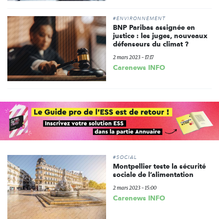
#ENVIRONNEMENT
BNP Paribas assignée en
justice : les juges, nouveaux
défenseurs du climat ?
2 mars 2023 - 17:17
Carenews INFO
#SOCIAL
Montpellier teste la sécurité
sociale de l’alimentation
2 mars 2023 - 15:00
Carenews INFO