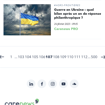
#HORS-FRONTIÈRES
Guerre en Ukraine : quel
bilan après un an de réponse
philanthropique ?
24 février 2023 - 09:15
Carenews PRO
1
...
103
104
105
106
107
108
109
110
111
112
...
500
LinkedIn
Facebook
Instagram
YouTube
Soundcloud
Suivez-
nous
Carenews,
sur: